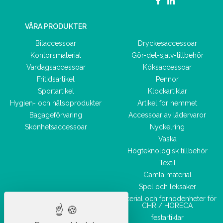
VÅRA PRODUKTER
Bilaccessoar
Dryckesaccessoar
Kontorsmaterial
Gör-det-själv-tillbehör
Vardagsaccessoar
Köksaccessoar
Fritidsartikel
Pennor
Sportartikel
Klockartiklar
Hygien- och hälsoprodukter
Artikel för hemmet
Bagageförvaring
Accessoar av lädervaror
Skönhetsaccessoar
Nyckelring
Väska
Högteknologisk tillbehör
Textil
Gamla material
Spel och leksaker
Material och förnödenheter för
CHR / HORECA
festartiklar