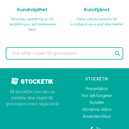
Kundnöjdhet
Kundtjänst
Personlig uppföljning av din
Tveka inte att kontakta vår
beställning av vårt dedikerade
kundtjänst via e-post eller telefon
team

STOCKETIK
Presentation
På StockEtik.com kan du
Hur det fungerar
beställa dina objekt till
Nyheter
grossistpris med några klick!
Allmänna villkor
Användarvillkor