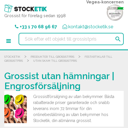
Cookie- hanteringspanel
Vegea-koncernen
Grossist för företag sedan 1998
+33 1 70 68 96 67
kontakt@stocketik.se

>
>
STOCKETIK
PRODUKTER TILL GROSSISTPRIS
FESTARTIKLAR TILL
>
GROSSISTPRIS
UTAN SKAM TILL GROSSISTPRIS
Grossist utan hämningar |
Engrosförsäljning
Grossistförsäljning av utan bekymmer. Bästa
rabatterade priser garanterade och snabb
leverans inom 72 timmar för din
onlinebeställning av utan bekymmer hos
Stocketik, din allmänna grossist.