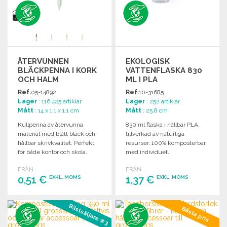
ÅTERVUNNEN
EKOLOGISK
BLÄCKPENNA I KORK
VATTENFLASKA 830
OCH HALM
ML I PLA
Ref.
05-14892
Ref.
10-31685
Lager
: 116 425 artiklar
Lager
: 252 artiklar
Mått
: 14 x 1.1 x 1.1 cm
Mått
: 25.8 cm
Kullpenna av återvunna
830 ml flaska i hållbar PLA,
material med blått bläck och
tillverkad av naturliga
hållbar skrivkvalitet. Perfekt
resurser, 100% komposterbar,
för både kontor och skola.
med individuell
designförpackning.
FRÅN
FRÅN
0,51 €
1,37 €
EXKL. MOMS
EXKL. MOMS
BESTÄLL
BESTÄLL
Bästsäljare #3
Bästa pris
Begär offert
Begär offert