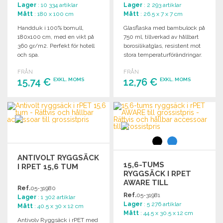
Lager
: 10 334 artiklar
Lager
: 2 293 artiklar
Mått
: 180 x 100 cm
Mått
: 26.5 x 7 x 7 cm
Handduk i 100% bomull,
Glasflaska med bambulock på
180x100 cm, med en vikt på
750 ml, tillverkad av hållbart
360 gr/m2. Perfekt för hotell
borosilikatglas, resistent mot
och spa.
stora temperaturförändringar.
BPA-fri.
FRÅN
FRÅN
15,74 €
12,76 €
EXKL. MOMS
EXKL. MOMS
BESTÄLL
BESTÄLL
Begär offert
Begär offert
ANTIVOLT RYGGSÄCK
15,6-TUMS
I RPET 15,6 TUM
RYGGSÄCK I RPET
AWARE TILL
Ref.
05-31980
GROSSISTPRIS
Ref.
05-31981
Lager
: 1 302 artiklar
Lager
: 5 276 artiklar
Mått
: 40.5 x 30 x 12 cm
Mått
: 44.5 x 30.5 x 12 cm
Antivolv Ryggsäck i rPET med