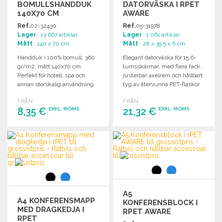
BOMULLSHANDDUK
DATORVÄSKA I RPET
140X70 CM
AWARE
Ref.
02-32430
Ref.
05-31978
Lager
: 13 667 artiklar
Lager
: 1 061 artiklar
Mått
: 140 x 70 cm
Mått
: 28 x 39.5 x 6 cm
Handduk i 100% bomull, 360
Elegant datorväska för 15,6-
gr/m2, mått 140x70 cm.
tumsskärmar, med flera fack,
Perfekt för hotell, spa och
justerbar axelrem och hållbart
annan storskalig användning.
tyg av återvunna PET-flaskor.
FRÅN
FRÅN
8,35 €
21,32 €
EXKL. MOMS
EXKL. MOMS
BESTÄLL
BESTÄLL
Begär offert
Begär offert
A5
A4 KONFERENSMAPP
KONFERENSBLOCK I
MED DRAGKEDJA I
RPET AWARE
RPET