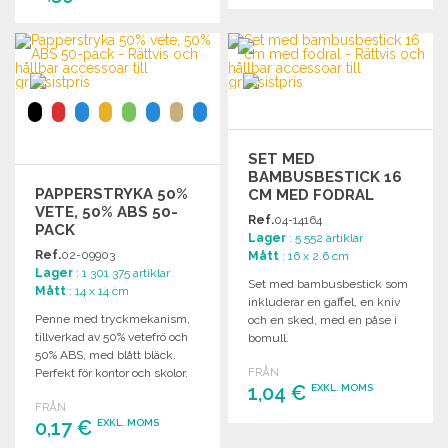
BESTÄLL
BESTÄLL
Begär offert
Begär offert
SET MED
BAMBUSBESTICK 16
PAPPERSTRYKA 50%
CM MED FODRAL
VETE, 50% ABS 50-
Ref.
04-14164
PACK
Lager
: 5 552 artiklar
Ref.
02-09903
Mått
: 16 x 2.6 cm
Lager
: 1 301 375 artiklar
Set med bambusbestick som
Mått
: 14 x 14 cm
inkluderar en gaffel, en kniv
Penne med tryckmekanism,
och en sked, med en påse i
tillverkad av 50% vetefrö och
bomull.
50% ABS, med blått bläck.
Perfekt för kontor och skolor.
FRÅN
1,04 €
EXKL. MOMS
FRÅN
0,17 €
EXKL. MOMS
BESTÄLL