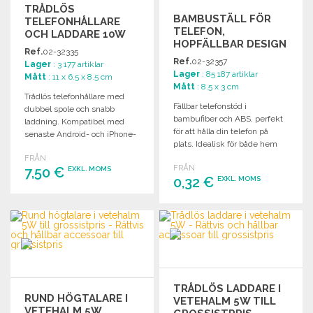
TRÅDLÖS
BAMBUSTÄLL FÖR
TELEFONHÅLLARE
TELEFON,
OCH LADDARE 10W
HOPFÄLLBAR DESIGN
TILL GROSSISTPRIS
Ref.
02-32335
Ref.
02-32357
Lager
: 3 177 artiklar
Lager
: 85 187 artiklar
Mått
: 11 x 6.5 x 8.5 cm
Mått
: 8.5 x 3 cm
Trådlös telefonhållare med
Fällbar telefonstöd i
dubbel spole och snabb
bambufiber och ABS, perfekt
laddning. Kompatibel med
för att hålla din telefon på
senaste Android- och iPhone-
plats. Idealisk för både hem
modeller.
och kontor.
FRÅN
FRÅN
7,50 €
EXKL. MOMS
0,32 €
EXKL. MOMS
BESTÄLL
BESTÄLL
Begär offert
Begär offert
TRÅDLÖS LADDARE I
RUND HÖGTALARE I
VETEHALM 5W TILL
VETEHALM 5W