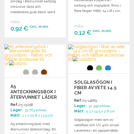
omslag i återvunnet kartong,
kartong och majsplast, finns i
inklusive stora och
flera färger. Mått: 14 x Ø 1 cm.
medelstora gula block samt
fem färgade bokmärken.
FRÅN
FRÅN
0,92 €
EXKL. MOMS
0,12 €
EXKL. MOMS
BESTÄLL
BESTÄLL
Begär offert
Begär offert
SOLGLASÖGON I
A5
FIBER AV VETE 14.5
ANTECKNINGSBOK I
CM
ÅTERVUNNET LÄDER
Ref.
05-14889
Ref.
05-15298
Lager
: 32 349 artiklar
Lager
: 33 763 artiklar
Mått
: 5.3 x 14.5 x 2.8 cm
Mått
: 1.1 x 20.8 x 13.5 cm
Solglasögon med ram av
A5 anteckningsbok med
vetefiber och UV 400-linser.
återvunnen läderomslag, 80
Levereras i en papperslåda.