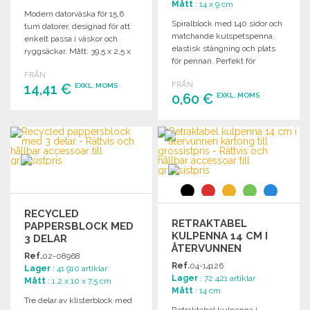
Mått
: 14 x 9 cm
Modern datorväska för 15,6
Spiralblock med 140 sidor och
tum datorer, designad för att
matchande kulspetspenna,
enkelt passa i väskor och
elastisk stängning och plats
ryggsäckar. Mått: 39,5 x 2,5 x
för pennan. Perfekt för
28 cm.
anteckningar och skisser.
FRÅN
FRÅN
14,41 €
EXKL. MOMS
0,60 €
EXKL. MOMS
BESTÄLL
BESTÄLL
Begär offert
Begär offert
RECYCLED
RETRAKTABEL
PAPPERSBLOCK MED
KULPENNA 14 CM I
3 DELAR
ÅTERVUNNEN
Ref.
02-08968
KARTONG TILL
Ref.
04-14126
Lager
: 41 910 artiklar
GROSSISTPRIS
Lager
: 72 421 artiklar
Mått
: 1.2 x 10 x 7.5 cm
Mått
: 14 cm
Tre delar av klisterblock med
Retraktabel kulpenna i