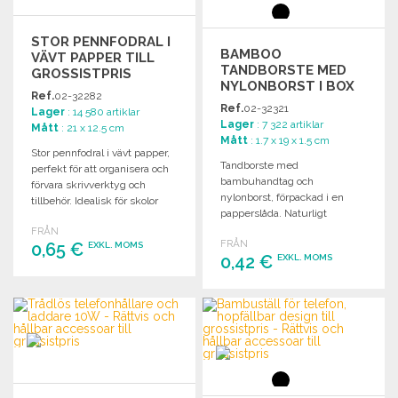
STOR PENNFODRAL I
BAMBOO
VÄVT PAPPER TILL
TANDBORSTE MED
GROSSISTPRIS
NYLONBORST I BOX
Ref.
02-32282
Ref.
02-32321
Lager
: 14 580 artiklar
Lager
: 7 322 artiklar
Mått
: 21 x 12.5 cm
Mått
: 1.7 x 19 x 1.5 cm
Stor pennfodral i vävt papper,
Tandborste med
perfekt för att organisera och
bambuhandtag och
förvara skrivverktyg och
nylonborst, förpackad i en
tillbehör. Idealisk för skolor
papperslåda. Naturligt
och kontor.
material med variationer i färg
FRÅN
FRÅN
0,65 €
och storlek.
EXKL. MOMS
0,42 €
EXKL. MOMS
BESTÄLL
BESTÄLL
Begär offert
Begär offert