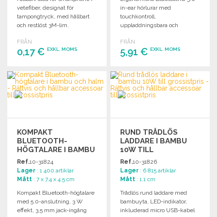
vetefiber, designat för
in-ear hörlurar med
tampongtryck, med hållbart
touchkontroll,
och restlöst 3M-lim.
uppladdningsbara och
presenterade i ett elegant
FRÅN
FRÅN
enskilt fodral.
0,17 €
5,91 €
EXKL. MOMS
EXKL. MOMS
BESTÄLL
BESTÄLL
Begär offert
Begär offert
KOMPAKT
RUND TRÅDLÖS
BLUETOOTH-
LADDARE I BAMBU
HÖGTALARE I BAMBU
10W TILL
OCH HALM
GROSSISTPRIS
Ref.
10-31824
Ref.
10-31826
Lager
: 1 400 artiklar
Lager
: 6 815 artiklar
Mått
: 7 x 7.4 x 4.5 cm
Mått
: 1.1 cm
Kompakt Bluetooth-högtalare
Trådlös rund laddare med
med 5.0-anslutning, 3 W
bambuyta, LED-indikator,
effekt, 3,5 mm jack-ingång
inkluderad micro USB-kabel