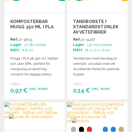
KOMPOSTERBAR
TANDBORSTE I
MUGG 350 ML I PLA
STANDARDSTORLEK
AV VETEFIBRER
Ref.
10-31833
Ref.
10-31467
Lager
: 27 787 artiklar
Lager
: 130 000 artiklar
Mått
: 8.8 cm
Mått
: 18 x 1.2 x 1.6 cm
Mugg i PLA på 350 ml, hållbar
Tandborste med handtag av
och utan BPA, perfekt för
vetestrå, utrustad med ett
mångsidig användning.
skyddande fodral för praktisk
Utmärkt för dagliga behov.
hygien.
FRÅN
FRÅN
0,97 €
0,14 €
EXKL. MOMS
EXKL. MOMS
BESTÄLL
BESTÄLL
Begär offert
Begär offert