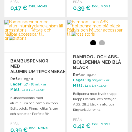
FRÅN
FRÅN
0,17 €
0,39 €
EXKL. MOMS
EXKL. MOMS
BESTÄLL
BESTÄLL
Begär offert
Begär offert
BAMBOO- OCH ABS-
BAMBUSPENNOR
BOLLPENNA MED BLÅ
MED
BLÄCK
ALUMINIUMTRYCKMEKANISM
Ref.
02-09784
TILL GROSSISTPRIS
Ref.
02-09781
Lager
: 89 663 artiklar
Lager
: 37 328 artiklar
Mått
: 14 x 1.3 x 14 cm
Mått
: 14 x 1.1 x 14 cm
Bollpenna med tryckknapp,
Kulspetspenna med
kropp i bambu och detaljer i
aluminium och bambuskropp.
ABS. Blått bläck, naturliga
Blått bläck. Finns i olika färger
färgvariationer kan
och storlekar. Perfekt för
förekomma.
kontorsbruk och gåvor.
FRÅN
FRÅN
0,42 €
EXKL. MOMS
0,39 €
EXKL. MOMS