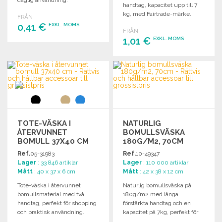
handtag, kapacitet upp till 7
kg, med Fairtrade-märke.
FRÅN
0,41 €
EXKL. MOMS
FRÅN
1,01 €
EXKL. MOMS
BESTÄLL
BESTÄLL
Begär offert
Begär offert
TOTE-VÄSKA I
NATURLIG
ÅTERVUNNET
BOMULLSVÄSKA
BOMULL 37X40 CM
180G/M2, 70CM
Ref.
05-31983
Ref.
10-49347
Lager
: 33 846 artiklar
Lager
: 110 000 artiklar
Mått
: 40 x 37 x 6 cm
Mått
: 42 x 38 x 12 cm
Tote-väska i återvunnet
Naturlig bomullsväska på
bomullsmaterial med två
180g/m2 med långa
handtag, perfekt för shopping
förstärkta handtag och en
och praktisk användning.
kapacitet på 7kg, perfekt för
Mått: 37 x 6 x 40 cm.
dina dagliga behov.