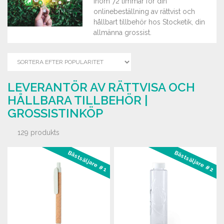
inom 72 timmar för din
onlinebeställning av rättvist och
hållbart tillbehör hos Stocketik, din
allmänna grossist.
LEVERANTÖR AV RÄTTVISA OCH
HÅLLBARA TILLBEHÖR |
GROSSISTINKÖP
129 produkts
Bästsäljare #1
Bästsäljare #2