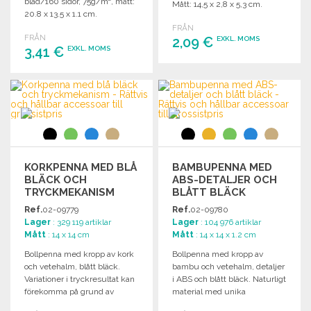
blad/160 sidor, 75g/m², mått:
Mått: 14,5 x 2,8 x 5,3 cm.
20.8 x 13.5 x 1.1 cm.
FRÅN
FRÅN
2,09 €
EXKL. MOMS
3,41 €
EXKL. MOMS
BESTÄLL
BESTÄLL
Begär offert
Begär offert
KORKPENNA MED BLÅ
BAMBUPENNA MED
BLÄCK OCH
ABS-DETALJER OCH
TRYCKMEKANISM
BLÅTT BLÄCK
Ref.
02-09779
Ref.
02-09780
Lager
: 329 119 artiklar
Lager
: 104 976 artiklar
Mått
: 14 x 14 cm
Mått
: 14 x 14 x 1.2 cm
Bollpenna med kropp av kork
Bollpenna med kropp av
och vetehalm, blått bläck.
bambu och vetehalm, detaljer
Variationer i tryckresultat kan
i ABS och blått bläck. Naturligt
förekomma på grund av
material med unika
materialets natur.
färgvariationer.