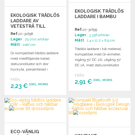
EKOLOGISK TRÅDLÖS
EKOLOGISK TRÅDLÖS
LADDARE I BAMBU
LADDARE AV
VETESTRÅ TILL
Ref.
10-31659
GROSSISTPRIS
Ref.
10-31658
Lager
: 3 336 artiklar
Lager
: 25 000 artiklar
Mått
: 1.4 x 11.2 x 6.9 cm
Mått
: 1xø7 cm
Trådlös laddare i två material,
Qi-kompatibel trådlös laddare
kompatibel med Qi-enheter,
med medföljande kabel,
ingång 5V DC 2A, utgång 5V
statusindikator och stor
DC 1A, med statusindikator.
tryckyta, presenterad i
presentlåda.
FRÅN
FRÅN
2,91 €
EXKL. MOMS
2,23 €
EXKL. MOMS
BESTÄLL
BESTÄLL
Begär offert
Begär offert
ECO-VÄNLIG