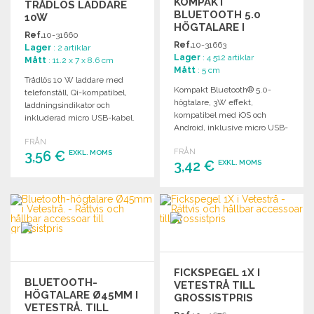
KOMPAKT
TRÅDLÖS LADDARE
BLUETOOTH 5.0
10W
HÖGTALARE I
Ref.
10-31660
EKOLOGISK DESIGN
Ref.
10-31663
Lager
: 2 artiklar
TILL GROSSISTPRIS
Lager
: 4 512 artiklar
Mått
: 11.2 x 7 x 8.6 cm
Mått
: 5 cm
Trådlös 10 W laddare med
Kompakt Bluetooth® 5.0-
telefonställ, Qi-kompatibel,
högtalare, 3W effekt,
laddningsindikator och
kompatibel med iOS och
inkluderad micro USB-kabel.
Android, inklusive micro USB-
kabel och halkfria stödbaser.
FRÅN
FRÅN
3,56 €
EXKL. MOMS
3,42 €
EXKL. MOMS
BESTÄLL
BESTÄLL
Begär offert
Begär offert
FICKSPEGEL 1X I
BLUETOOTH-
VETESTRÅ TILL
HÖGTALARE Ø45MM I
GROSSISTPRIS
VETESTRÅ. TILL