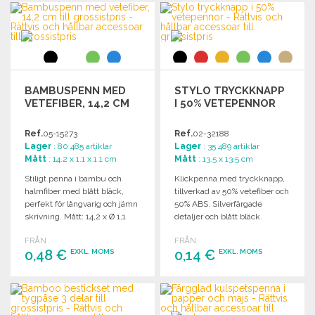
BESTÄLL
Begär offert
Begär offert
BAMBUSPENN MED
STYLO TRYCKKNAPP
VETEFIBER, 14,2 CM
I 50% VETEPENNOR
Ref.
05-15273
Ref.
02-32188
Lager
: 80 485 artiklar
Lager
: 35 489 artiklar
Mått
: 14.2 x 1.1 x 1.1 cm
Mått
: 13.5 x 13.5 cm
Stiligt penna i bambu och
Klickpenna med tryckknapp,
halmfiber med blått bläck,
tillverkad av 50% vetefiber och
perfekt för långvarig och jämn
50% ABS. Silverfärgade
skrivning. Mått: 14,2 x Ø 1,1
detaljer och blått bläck.
cm.
FRÅN
FRÅN
0,48 €
0,14 €
EXKL. MOMS
EXKL. MOMS
BESTÄLL
BESTÄLL
Begär offert
Begär offert