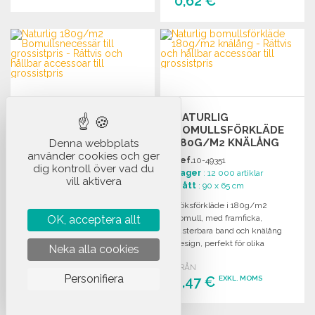
0,62 €
BESTÄLL
BESTÄLL
Begär offert
Begär offert
NATURLIG
NATURLIG 180G/M2
BOMULLSFÖRKLÄDE
BOMULLSNECESSÄR
180G/M2 KNÄLÅNG
Denna webbplats
TILL GROSSISTPRIS
använder cookies och ger
Ref.
10-49351
dig kontroll över vad du
Ref.
10-49350
Lager
: 12 000 artiklar
vill aktivera
Lager
: 13 697 artiklar
Mått
: 90 x 65 cm
Mått
: 14 x 20.5 x 8.5 cm
Köksförkläde i 180g/m2
Nödvändighet av bomull
bomull, med framficka,
OK, acceptera allt
180g/m2, naturlig ton, med
justerbara band och knälång
dragkedja och handtag.
design, perfekt för olika
Neka alla cookies
Certifierad Fairtrade.
användningar.
FRÅN
Personifiera
FRÅN
2,47 €
EXKL. MOMS
1,25 €
EXKL. MOMS
BESTÄLL