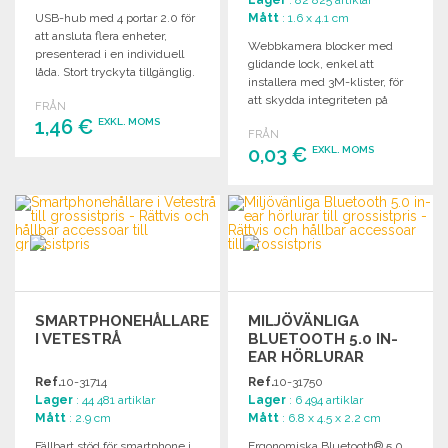
USB-hub med 4 portar 2.0 för
Mått
: 1.6 x 4.1 cm
att ansluta flera enheter,
Webbkamera blocker med
presenterad i en individuell
glidande lock, enkel att
låda. Stort tryckyta tillgänglig.
installera med 3M-klister, för
att skydda integriteten på
FRÅN
dina elektroniska enheter.
1,46 €
EXKL. MOMS
FRÅN
0,03 €
EXKL. MOMS
BESTÄLL
BESTÄLL
Begär offert
Begär offert
SMARTPHONEHÅLLARE
MILJÖVÄNLIGA
I VETESTRÅ
BLUETOOTH 5.0 IN-
EAR HÖRLURAR
Ref.
10-31714
Ref.
10-31750
Lager
: 44 481 artiklar
Lager
: 6 494 artiklar
Mått
: 2.9 cm
Mått
: 6.8 x 4.5 x 2.2 cm
Fällbart stöd för smartphone i
Ergonomiska Bluetooth® 5.0