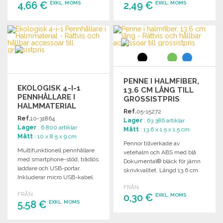
4,66 €
2,49 €
EXKL. MOMS
EXKL. MOMS
BESTÄLL
BESTÄLL
Begär offert
Begär offert
PENNE I HALMFIBER,
EKOLOGISK 4-I-1
13.6 CM LÅNG TILL
PENNHÅLLARE I
GROSSISTPRIS
HALMMATERIAL
Ref.
05-15272
Ref.
10-31864
Lager
: 63 386 artiklar
Lager
: 6 800 artiklar
Mått
: 13.6 x 1.5 x 1.5 cm
Mått
: 10 x 8.5 x 9 cm
Pennor tillverkade av
Multifunktionell pennhållare
vetehalm och ABS med blå
med smartphone-stöd, trådlös
Dokumental® bläck för jämn
laddare och USB-portar.
skrivkvalitet. Längd 13.6 cm.
Inkluderar micro USB-kabel.
FRÅN
FRÅN
0,30 €
EXKL. MOMS
5,58 €
EXKL. MOMS
BESTÄLL