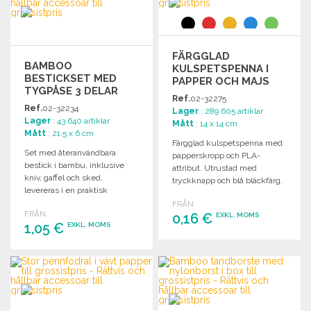
FÄRGGLAD
BAMBOO
KULSPETSPENNA I
BESTICKSET MED
PAPPER OCH MAJS
TYGPÅSE 3 DELAR
TILL GROSSISTPRIS
Ref.
02-32275
TILL GROSSISTPRIS
Ref.
02-32234
Lager
: 289 605 artiklar
Lager
: 43 640 artiklar
Mått
: 14 x 14 cm
Mått
: 21.5 x 6 cm
Färgglad kulspetspenna med
Set med återanvändbara
papperskropp och PLA-
bestick i bambu, inklusive
attribut. Utrustad med
kniv, gaffel och sked,
tryckknapp och blå bläckfärg.
levereras i en praktisk
Perfekt för kontoret eller
tygpåse.
FRÅN
skolan.
FRÅN
0,16 €
EXKL. MOMS
1,05 €
EXKL. MOMS
BESTÄLL
BESTÄLL
Begär offert
Begär offert