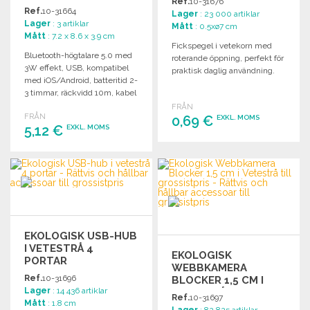
Ref.
10-31676
GROSSISTPRIS
Ref.
10-31664
Lager
: 23 000 artiklar
Lager
: 3 artiklar
Mått
: 0.5xø7 cm
Mått
: 7.2 x 8.6 x 3.9 cm
Fickspegel i vetekorn med
Bluetooth-högtalare 5.0 med
roterande öppning, perfekt för
3W effekt, USB, kompatibel
praktisk daglig användning.
med iOS/Android, batteritid 2-
3 timmar, räckvidd 10m, kabel
ingår.
FRÅN
FRÅN
0,69 €
EXKL. MOMS
5,12 €
EXKL. MOMS
BESTÄLL
BESTÄLL
Begär offert
Begär offert
EKOLOGISK USB-HUB
I VETESTRÅ 4
EKOLOGISK
PORTAR
WEBBKAMERA
Ref.
10-31696
BLOCKER 1,5 CM I
Lager
: 14 436 artiklar
VETESTRÅ
Ref.
10-31697
Mått
: 1.8 cm
Lager
: 82 825 artiklar