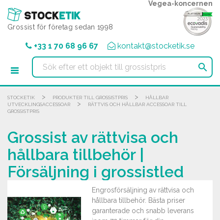
Cookie- hanteringspanel
Vegea-koncernen
Grossist för företag sedan 1998
+33 1 70 68 96 67
kontakt@stocketik.se

>
>
STOCKETIK
PRODUKTER TILL GROSSISTPRIS
HÅLLBAR
>
UTVECKLINGSACCESSOAR
RÄTTVIS OCH HÅLLBAR ACCESSOAR TILL
GROSSISTPRIS
Grossist av rättvisa och
hållbara tillbehör |
Försäljning i grossistled
Engrosförsäljning av rättvisa och
hållbara tillbehör. Bästa priser
garanterade och snabb leverans