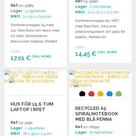
Ref.
05-31990
Ref.
05-31989
Lager
: 2 706 artiklar
Lager
: 3 239 artiklar
Mått
: 2.1 x 22.2 x 17.2 cm
Mått
: 2 x 33.1 x 24.5 cm
Konferensmappe A5 i rPET
Konferensmappar A4 med
med flera fack, inklusive
zip, flera fickor och block med
anteckningsblock och plats för
20 sidor, tillverkade av
telefon. Perfekt för
återvunnet material. Perfekt
professionellt bruk.
för professionellt bruk.
FRÅN
FRÅN
14,45 €
EXKL. MOMS
17,01 €
EXKL. MOMS
BESTÄLL
BESTÄLL
Begär offert
Begär offert
HUS FÖR 15,6 TUM
RECYCLED A5
LAPTOP I RPET
SPIRALNOTEBOOK
MED BLÅ PENNA
Ref.
05-31991
Ref.
02-08940
Lager
: 1 135 artiklar
Lager
: 67 656 artiklar
Mått
: 28 x 39.5 x 2.5 cm