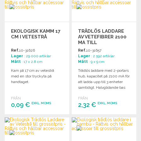
Begär offert
EKOLOGISK KAMM 17
TRÅDLÖS LADDARE
CM I VETESTRÅ
AV VETEFIBRER 2100
MA TILL
GROSSISTPRIS
Ref.
10-31626
Ref.
10-31657
Lager
: 29 000 artiklar
Lager
: 2 592 artiklar
Mått
: 17 x 2.8 cm
Mått
: 9 x 9 cm
Kam på 17 cm av vetestrå
Trådlös laddare med 2-portars
med en stor tryckyta på
hub, kapacitet på 2100 mA för
handtaget.
att ladda upp till 3 enheter
samtidigt. Halvglidande bas
och praktisk design.
FRÅN
FRÅN
0,09 €
2,32 €
EXKL. MOMS
EXKL. MOMS
BESTÄLL
BESTÄLL
Begär offert
Begär offert