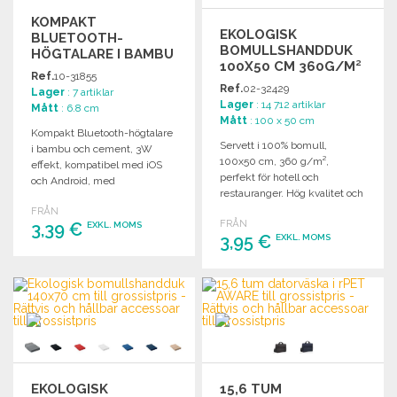
KOMPAKT
EKOLOGISK
BLUETOOTH-
BOMULLSHANDDUK
HÖGTALARE I BAMBU
100X50 CM 360G/M²
OCH CEMENT TILL
Ref.
10-31855
GROSSISTPRIS
Ref.
02-32429
Lager
: 7 artiklar
Lager
: 14 712 artiklar
Mått
: 6.8 cm
Mått
: 100 x 50 cm
Kompakt Bluetooth-högtalare
Servett i 100% bomull,
i bambu och cement, 3W
100x50 cm, 360 g/m²,
effekt, kompatibel med iOS
perfekt för hotell och
och Android, med
restauranger. Hög kvalitet och
medföljande micro USB-
absorberande.
FRÅN
kabel.
FRÅN
3,39 €
EXKL. MOMS
3,95 €
EXKL. MOMS
BESTÄLL
BESTÄLL
Begär offert
Begär offert
EKOLOGISK
15,6 TUM