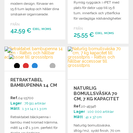
Rymlig ryggsäck i rPET med
modern design, förvarar en
plats för dator upp till 15,6
15,6 tum laptop och håller dina
tum, innerfack och ytterficka
småsaker organiserade.
för vardagliga nödvändigheter.
FRÅN
FRÅN
42,59 €
EXKL. MOMS
25,55 €
EXKL. MOMS
BESTÄLL
BESTÄLL
Begär offert
Begär offert
RETRAKTABEL
BAMBUPENNA 14 CM
NATURLIG
BOMULLSVÄSKA 70
Ref.
04-15700
CM, 7 KG KAPACITET
Lager
: 76 911 artiklar
TILL GROSSISTPRIS
Ref.
10-49346
Mått
: 1.3 x 14 x 1.3 cm
Lager
: 100 000 artiklar
Retraktabel bläckpenna i
Mått
: 41 x 37 cm
bambu med kromad klämma,
Naturlig bomullsväska,
mått 14 x Ø 1,3 cm, perfekt för
180g/m2, sydd finish, 70 cm
daglig användning.