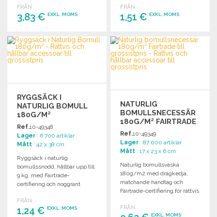
FRÅN
FRÅN
3,83 €
1,51 €
EXKL. MOMS
EXKL. MOMS
BESTÄLL
BESTÄLL
Begär offert
Begär offert
RYGGSÄCK I
NATURLIG
NATURLIG BOMULL
BOMULLSNECESSÄR
180G/M²
180G/M² FAIRTRADE
Ref.
10-49348
Ref.
10-49349
Lager
: 6 700 artiklar
Lager
: 87 000 artiklar
Mått
: 42 x 38 cm
Mått
: 17 x 23 x 6 cm
Ryggsäck i naturlig
Naturlig bomullsväska
bomullssnodd, hållbar upp till
180g/m2 med dragkedja,
9 kg, med Fairtrade-
matchande handtag och
certifiering och noggrant
Fairtrade-certifiering för rättvis
utförande.
handel.
FRÅN
FRÅN
1,24 €
EXKL. MOMS
EXKL. MOMS