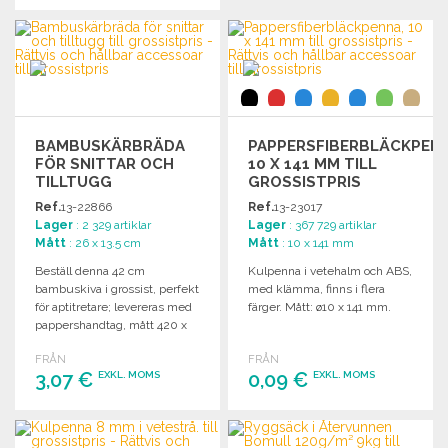
Begär offert
BESTÄLL
Begär offert
BAMBUSKÄRBRÄDA
PAPPERSFIBERBLÄCKPENN
FÖR SNITTAR OCH
10 X 141 MM TILL
TILLTUGG
GROSSISTPRIS
Ref.
13-22866
Ref.
13-23017
Lager
: 2 329 artiklar
Lager
: 367 729 artiklar
Mått
: 26 x 13.5 cm
Mått
: 10 x 141 mm
Beställ denna 42 cm
Kulpenna i vetehalm och ABS,
bambuskiva i grossist, perfekt
med klämma, finns i flera
för aptitretare; levereras med
färger. Mått: ø10 x 141 mm.
pappershandtag, mått 420 x
134 x 10 mm för en praktisk
FRÅN
FRÅN
presentation.
3,07 €
0,09 €
EXKL. MOMS
EXKL. MOMS
BESTÄLL
BESTÄLL