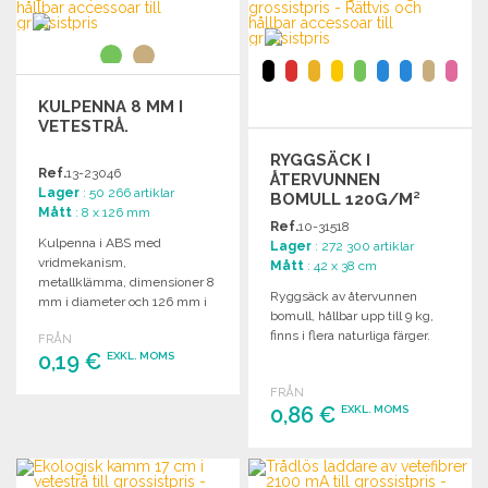
Begär offert
Begär offert
KULPENNA 8 MM I
VETESTRÅ.
RYGGSÄCK I
Ref.
13-23046
ÅTERVUNNEN
Lager
: 50 266 artiklar
BOMULL 120G/M²
Mått
: 8 x 126 mm
9KG
Ref.
10-31518
Kulpenna i ABS med
Lager
: 272 300 artiklar
vridmekanism,
Mått
: 42 x 38 cm
metallklämma, dimensioner 8
Ryggsäck av återvunnen
mm i diameter och 126 mm i
bomull, hållbar upp till 9 kg,
längd.
finns i flera naturliga färger.
FRÅN
0,19 €
EXKL. MOMS
FRÅN
BESTÄLL
0,86 €
EXKL. MOMS
Begär offert
BESTÄLL