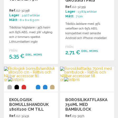
GROSSISTPRIS
Ref.
02-32359
Ref.
02-32358
Lager
: 13 874 artiklar
Lager
: 3 507 artiklar
Mått
: 7 cm
Mått
: 6 x 6 x 6.5 cm
Trådlös laddare med 35%
Trådlösa högtalare i 35% halm
vetefiber och 65% ABS,
och 65% ABS, med 3W utgång
kompatibel med senaste
och 2 timmars speltid.
Android och iPhone-modeller.
Lithiumbatteri ingår.
Enkel att använda!
FRÅN
FRÅN
2,71 €
EXKL. MOMS
5,35 €
EXKL. MOMS
BESTÄLL
BESTÄLL
Begär offert
Begär offert
EKOLOGISK
BOROSILIKATFLASKA
BOMULLSHANDDUK
750ML MED
180X100 CM TILL
BAMBULOCK
GROSSISTPRIS
Ref.
02-32431
Ref.
05-31971