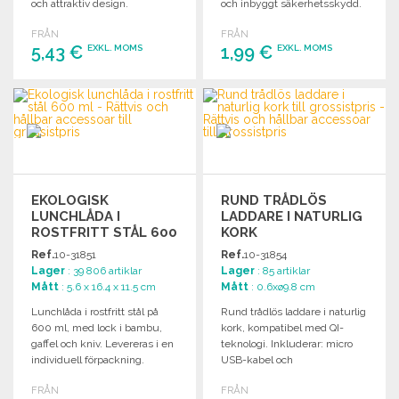
och attraktiv design.
och inbyggt säkerhetsskydd.
FRÅN
FRÅN
5,43 €
1,99 €
EXKL. MOMS
EXKL. MOMS
BESTÄLL
BESTÄLL
Begär offert
Begär offert
EKOLOGISK
RUND TRÅDLÖS
LUNCHLÅDA I
LADDARE I NATURLIG
ROSTFRITT STÅL 600
KORK
ML
Ref.
10-31851
Ref.
10-31854
Lager
: 39 806 artiklar
Lager
: 85 artiklar
Mått
: 5.6 x 16.4 x 11.5 cm
Mått
: 0.6xø9.8 cm
Lunchlåda i rostfritt stål på
Rund trådlös laddare i naturlig
600 ml, med lock i bambu,
kork, kompatibel med QI-
gaffel och kniv. Levereras i en
teknologi. Inkluderar: micro
individuell förpackning.
USB-kabel och
säkerhetsskydd.
FRÅN
FRÅN