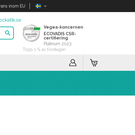
rans inom EU
cketik.se
Vegea-koncernen

ECOVADIS CSR-
certifiering
Platinum 2023
Topp 1 % av företagen