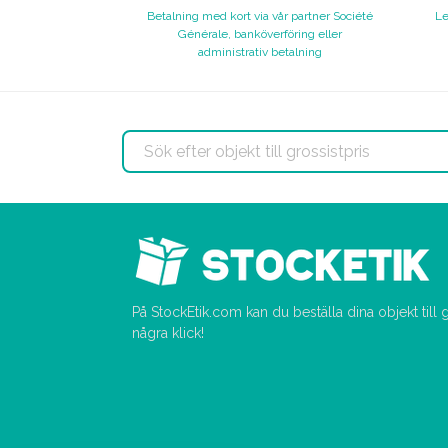
Betalning med kort via vår partner Société
Le
Générale, banköverföring eller
administrativ betalning
På StockEtik.com kan du beställa dina objekt till
några klick!