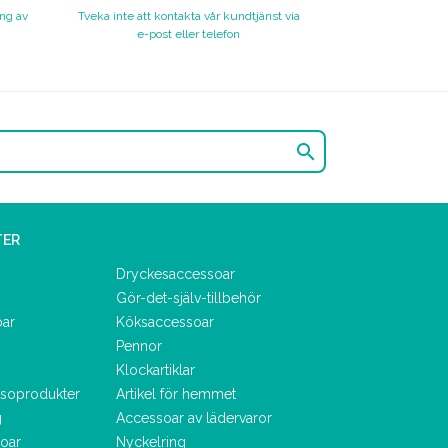
ing av
Tveka inte att kontakta vår kundtjänst via
e-post eller telefon

TER
Dryckesaccessoar
Gör-det-själv-tillbehör
oar
Köksaccessoar
Pennor
Klockartiklar
lsoprodukter
Artikel för hemmet
g
Accessoar av lädervaror
oar
Nyckelring