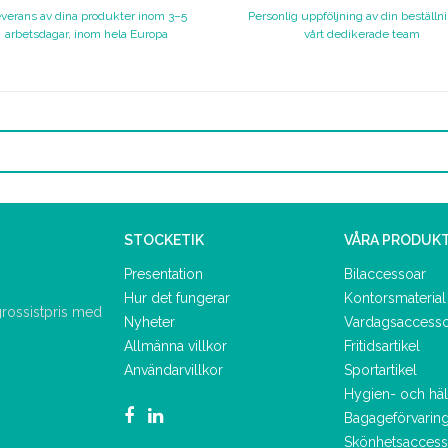
verans av dina produkter inom 3–5
Personlig uppföljning av din beställn
arbetsdagar, inom hela Europa
vårt dedikerade team
STOCKETIK
VÅRA PRODUK
Presentation
Bilaccessoar
Hur det fungerar
Kontorsmaterial
 grossistpris med
Nyheter
Vardagsaccess
Allmänna villkor
Fritidsartikel
Användarvillkor
Sportartikel
Hygien- och hä
Bagageförvarin
Skönhetsaccess