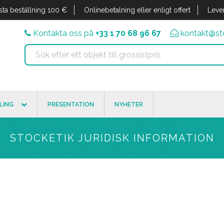
sta beställning 100 €
Onlinebetalning eller enligt offert
Leve
Kontakta oss på
+33 1 70 68 96 67
kontakt@sto
LING
PRESENTATION
NYHETER
STOCKETIK JURIDISK INFORMATION