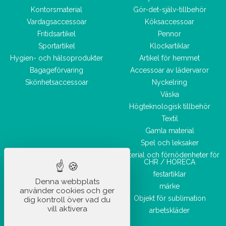
Kontorsmaterial
Gör-det-själv-tillbehör
Vardagsaccessoar
Köksaccessoar
Fritidsartikel
Pennor
Sportartikel
Klockartiklar
Hygien- och hälsoprodukter
Artikel för hemmet
Bagageförvaring
Accessoar av lädervaror
Skönhetsaccessoar
Nyckelring
Väska
Högteknologisk tillbehör
Textil
Gamla material
Spel och leksaker
Material och förnödenheter för
CHR / HORECA
festartiklar
Denna webbplats
märke
använder cookies och ger
Objekt för sublimation
dig kontroll över vad du
vill aktivera
arbetskläder