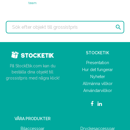
team

STOCKETIK
Presentation
På StockEtik.com kan du
Hur det fungerar
beställa dina objekt till
Nyheter
grossistpris med några klick!
Allmänna villkor
Användarvillkor
VÅRA PRODUKTER
Bilaccessoar
Dryckesaccessoar