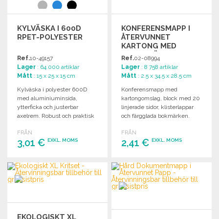
KYLVÄSKA I 600D
KONFERENSMAPP I
RPET-POLYESTER
ÅTERVUNNET
KARTONG MED
TILLBEHÖR
Ref.
10-49157
Ref.
02-08994
Lager
: 64 000 artiklar
Lager
: 8 758 artiklar
Mått
: 15 x 25 x 15 cm
Mått
: 2.5 x 34.5 x 28.5 cm
Kylväska i polyester 600D
Konferensmapp med
med aluminiuminsida,
kartongomslag, block med 20
ytterficka och justerbar
linjerade sidor, klisterlappar
axelrem. Robust och praktisk
och färgglada bokmärken.
design.
Inkluderar även penna och
FRÅN
FRÅN
ficka.
3,01 €
2,41 €
EXKL. MOMS
EXKL. MOMS
BESTÄLL
BESTÄLL
Begär offert
Begär offert
EKOLOGISKT XL