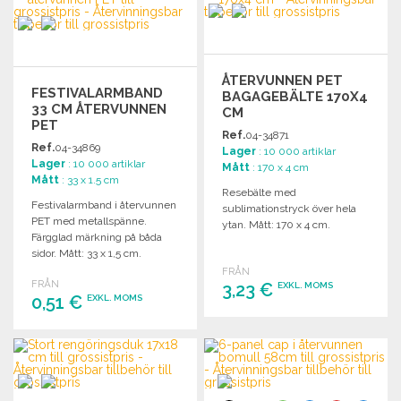
Begär offert
ÅTERVUNNEN PET
FESTIVALARMBAND
BAGAGEBÄLTE 170X4
33 CM ÅTERVUNNEN
CM
PET
Ref.
04-34871
Ref.
04-34869
Lager
: 10 000 artiklar
Lager
: 10 000 artiklar
Mått
: 170 x 4 cm
Mått
: 33 x 1.5 cm
Resebälte med
Festivalarmband i återvunnen
sublimationstryck över hela
PET med metallspänne.
ytan. Mått: 170 x 4 cm.
Färgglad märkning på båda
sidor. Mått: 33 x 1,5 cm.
FRÅN
FRÅN
3,23 €
EXKL. MOMS
0,51 €
EXKL. MOMS
BESTÄLL
BESTÄLL
Begär offert
Begär offert