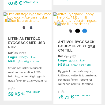
0,96 €
EXKL. MOMS
BESTÄLL
BESTÄLL
Begär offert
Begär offert
LITEN ANTISTÖLD
ANTIVOL RYGGSÄCK
RYGGSÄCK MED USB-
BOBBY HERO XL 32,5
PORT
CM TILL
Ref.
05-15276
GROSSISTPRIS
Ref.
05-15277
Lager
: 2 807 artiklar
Lager
: 3 794 artiklar
Mått
: 38 x 26.5 x 14 cm
Mått
: 49 x 32.5 x 16.5 cm
Snygg och säker ryggsäck
Ryggsäck med stöldskydd,
med anti-laceration, USB-
USB-port, vattentåligt material
laddning, vattentåligt tyg och
och dolda fickor. Perfekt för
dolda fickor för att skydda dina
säker och praktisk förvaring
värdesaker.
på språng.
FRÅN
FRÅN
59,65 €
EXKL. MOMS
76,71 €
EXKL. MOMS
BESTÄLL