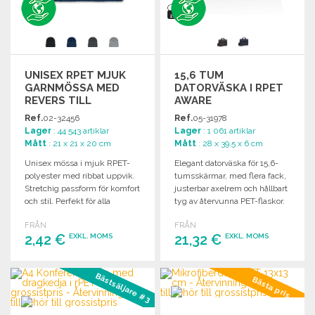
UNISEX RPET MJUK
15,6 TUM
GARNMÖSSA MED
DATORVÄSKA I RPET
REVERS TILL
AWARE
GROSSISTPRIS
Ref.
02-32456
Ref.
05-31978
Lager
: 44 543 artiklar
Lager
: 1 061 artiklar
Mått
: 21 x 21 x 20 cm
Mått
: 28 x 39.5 x 6 cm
Unisex mössa i mjuk RPET-
Elegant datorväska för 15,6-
polyester med ribbat uppvik.
tumsskärmar, med flera fack,
Stretchig passform för komfort
justerbar axelrem och hållbart
och stil. Perfekt för alla
tyg av återvunna PET-flaskor.
tillfällen.
FRÅN
FRÅN
2,42 €
21,32 €
EXKL. MOMS
EXKL. MOMS
BESTÄLL
BESTÄLL
Bästsäljare #3
Bästa pris
Begär offert
Begär offert