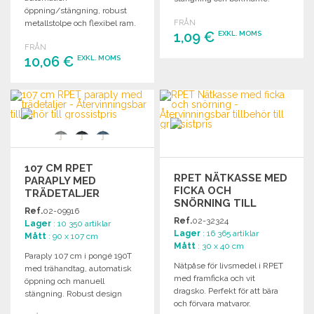
öppning/stängning, robust
metallstolpe och flexibel ram.
FRÅN
1,09 €
EXKL. MOMS
Praktiskt med förvaringsväska
FRÅN
för enkel transport.
10,06 €
EXKL. MOMS
BESTÄLL
Begär offert
BESTÄLL
Begär offert
107 CM RPET
RPET NÄTKASSE MED
PARAPLY MED
FICKA OCH
TRÄDETALJER
SNÖRNING TILL
Ref.
02-09916
GROSSISTPRIS
Ref.
02-32324
Lager
: 10 350 artiklar
Lager
: 16 365 artiklar
Mått
: 90 x 107 cm
Mått
: 30 x 40 cm
Paraply 107 cm i pongé 190T
Nätpåse för livsmedel i RPET
med trähandtag, automatisk
med framficka och vit
öppning och manuell
dragsko. Perfekt för att bära
stängning. Robust design
och förvara matvaror.
med svarta metallspännen.