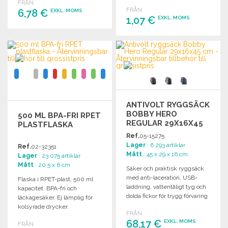
FRÅN
FRÅN
6,78 €
EXKL. MOMS
1,07 €
EXKL. MOMS
BESTÄLL
BESTÄLL
Begär offert
Begär offert
ANTIVOLT RYGGSÄCK
BOBBY HERO
500 ML BPA-FRI RPET
REGULAR 29X16X45
PLASTFLASKA
CM
Ref.
05-15275
Lager
: 6 293 artiklar
Ref.
02-32351
Mått
: 45 x 29 x 16 cm
Lager
: 23 075 artiklar
Mått
: 20.5 x 6 cm
Säker och praktisk ryggsäck
med anti-laceration, USB-
Flaska i RPET-plast, 500 ml
laddning, vattentåligt tyg och
kapacitet. BPA-fri och
dolda fickor för trygg förvaring
läckagesäker. Ej lämplig för
av dina tillhörigheter.
kolsyrade drycker.
FRÅN
68,17 €
EXKL. MOMS
FRÅN