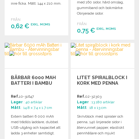
med 160 sidor, hård omslag,
inre ficka. Mått: 144 x 210 mm.
gummiband och bokmärke.
Olinjerade sidor.
FRÅN
FRÅN
0,62 €
EXKL. MOMS
0,75 €
EXKL. MOMS
BESTÄLL
BESTÄLL
Begär offert
Begär offert
BÄRBAR 6000 MAH
LITET SPIRALBLOCK I
BATTERI I BAMBU
KORK MED PENNA
Ref.
10-31647
Ref.
02-32303
Lager
: 40 artiklar
Lager
: 13 180 artiklar
Mått
: 14.8 x 7.4 x 1.7 cm
Mått
: 18 x 13 cm
Extern batteri 6 000 mAh
Skrivblock med spiraler och
med trådlös laddare, dubbel
penna, 140 linjerade sidor i
USB-utgång och kapacitet att
återvunnet papper, elastiskt
ladda 3 enheter samtidigt.
pennhållare och mjukt
korkskydd.