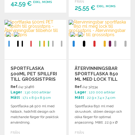
FRÅN
42,59 €
EXKL. MOMS
25,55 €
EXKL. MOMS
BESTÄLL
BESTÄLL
Begär offert
Begär offert
SPORTFLASKA
ÅTERVINNINGSBAR
500ML PET SPILLFRI
SPORTFLASKA 850
TILL GROSSISTPRIS
ML MED LOCK TILL
GROSSISTPRIS
Ref.
04-32486
Ref.
04-32534
Lager
: 130 000 artiklar
Lager
: 120 000 artiklar
Mått
: 17.1 x 8.9 x 8.9 cm
Mått
: 22.9 x 7.4 x 7.4 cm
Sportflaska på 500 ml med
Sportflaska 850 ml med
hällock, halkfritt design och
skruvkork, stilren design och
matchande färger för praktisk
olika färger för optimal
användning.
anpassning. Mått: 22,9 x Ø
7,35 cm.
FRÅN
FRÅN