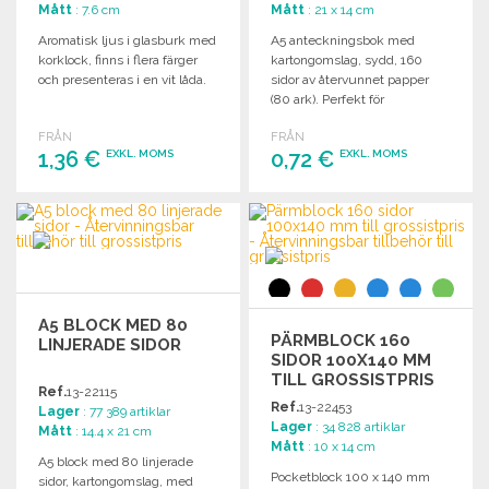
Mått
: 7.6 cm
Mått
: 21 x 14 cm
Aromatisk ljus i glasburk med
A5 anteckningsbok med
korklock, finns i flera färger
kartongomslag, sydd, 160
och presenteras i en vit låda.
sidor av återvunnet papper
(80 ark). Perfekt för
anteckningar och skisser.
FRÅN
FRÅN
1,36 €
0,72 €
EXKL. MOMS
EXKL. MOMS
BESTÄLL
BESTÄLL
Begär offert
Begär offert
A5 BLOCK MED 80
PÄRMBLOCK 160
LINJERADE SIDOR
SIDOR 100X140 MM
TILL GROSSISTPRIS
Ref.
13-22115
Ref.
13-22453
Lager
: 77 389 artiklar
Lager
: 34 828 artiklar
Mått
: 14.4 x 21 cm
Mått
: 10 x 14 cm
A5 block med 80 linjerade
Pocketblock 100 x 140 mm
sidor, kartongomslag, med