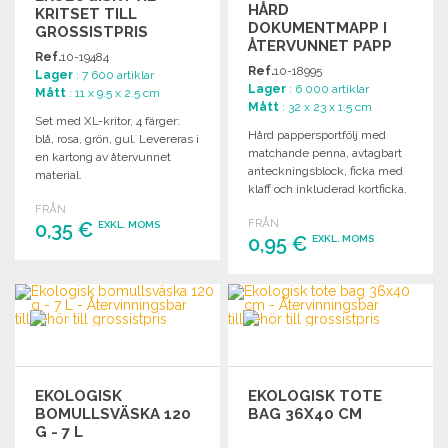
HÅRD
KRITSET TILL
DOKUMENTMAPP I
GROSSISTPRIS
ÅTERVUNNET PAPP
Ref.
10-19484
Ref.
10-18995
Lager
: 7 600 artiklar
Lager
: 6 000 artiklar
Mått
: 11 x 9.5 x 2.5 cm
Mått
: 32 x 23 x 1.5 cm
Set med XL-kritor, 4 färger:
Hård pappersportfölj med
blå, rosa, grön, gul. Levereras i
matchande penna, avtagbart
en kartong av återvunnet
anteckningsblock, ficka med
material.
klaff och inkluderad kortficka.
FRÅN
FRÅN
0,35 €
EXKL. MOMS
0,95 €
EXKL. MOMS
BESTÄLL
BESTÄLL
Begär offert
Begär offert
EKOLOGISK
EKOLOGISK TOTE
BOMULLSVÄSKA 120
BAG 36X40 CM
G - 7 L