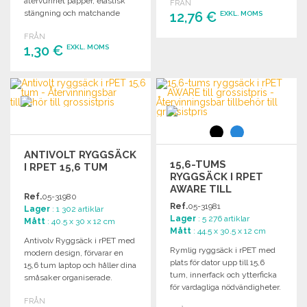
återvunnet papper, elastisk
FRÅN
stängning och matchande
12,76 €
EXKL. MOMS
bokmärke.
FRÅN
1,30 €
BESTÄLL
EXKL. MOMS
Begär offert
BESTÄLL
Begär offert
ANTIVOLT RYGGSÄCK
15,6-TUMS
I RPET 15,6 TUM
RYGGSÄCK I RPET
AWARE TILL
Ref.
05-31980
GROSSISTPRIS
Ref.
05-31981
Lager
: 1 302 artiklar
Lager
: 5 276 artiklar
Mått
: 40.5 x 30 x 12 cm
Mått
: 44.5 x 30.5 x 12 cm
Antivolv Ryggsäck i rPET med
Rymlig ryggsäck i rPET med
modern design, förvarar en
plats för dator upp till 15,6
15,6 tum laptop och håller dina
tum, innerfack och ytterficka
småsaker organiserade.
för vardagliga nödvändigheter.
FRÅN