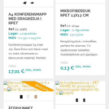
MIKROFIBERDUK
A4 KONFERENSMAPP
RPET 13X13 CM
MED DRAGKEDJA I
RPET
Ref.
02-32344
Ref.
05-31989
Lager
: 21 691 artiklar
Lager
: 3 239 artiklar
Mått
: 13 x 13 cm
Mått
: 2 x 33.1 x 24.5 cm
Rengöringsduk i mikrofiber,
Konferensmappar A4 med
perfekt för skärmar, TV,
zip, flera fickor och block med
spelkonsoler, tabletter,
20 sidor, tillverkade av
mobiltelefoner och glasögon.
återvunnet material. Perfekt
Mått: 13x13 cm.
för professionellt bruk.
FRÅN
FRÅN
0,13 €
EXKL. MOMS
17,01 €
EXKL. MOMS
BESTÄLL
BESTÄLL
Bästa pris
Begär offert
Begär offert
ÅTERVUNNET