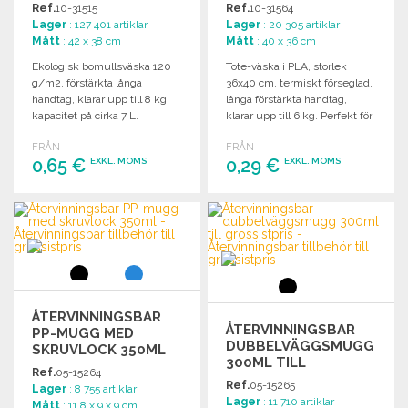
Ref.
10-31515
Ref.
10-31564
Lager
: 127 401 artiklar
Lager
: 20 305 artiklar
Mått
: 42 x 38 cm
Mått
: 40 x 36 cm
Ekologisk bomullsväska 120
Tote-väska i PLA, storlek
g/m2, förstärkta långa
36x40 cm, termiskt förseglad,
handtag, klarar upp till 8 kg,
långa förstärkta handtag,
kapacitet på cirka 7 L.
klarar upp till 6 kg. Perfekt för
olika användningsområden.
FRÅN
FRÅN
0,65 €
0,29 €
EXKL. MOMS
EXKL. MOMS
BESTÄLL
BESTÄLL
Begär offert
Begär offert
ÅTERVINNINGSBAR
ÅTERVINNINGSBAR
PP-MUGG MED
DUBBELVÄGGSMUGG
SKRUVLOCK 350ML
300ML TILL
Ref.
05-15264
GROSSISTPRIS
Ref.
05-15265
Lager
: 8 755 artiklar
Lager
: 11 710 artiklar
Mått
: 11.8 x 9 x 9 cm