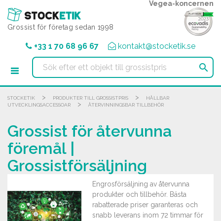
Cookie- hanteringspanel
Vegea-koncernen
Grossist för företag sedan 1998
+33 1 70 68 96 67
kontakt@stocketik.se

>
>
STOCKETIK
PRODUKTER TILL GROSSISTPRIS
HÅLLBAR
>
UTVECKLINGSACCESSOAR
ÅTERVINNINGSBAR TILLBEHÖR
Grossist för återvunna
föremål |
Grossistförsäljning
Engrosförsäljning av återvunna
produkter och tillbehör. Bästa
rabatterade priser garanteras och
snabb leverans inom 72 timmar för