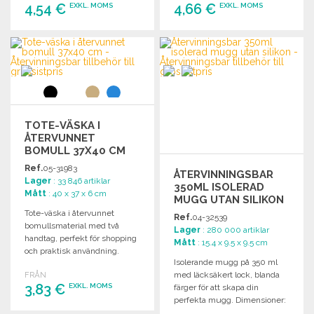
4,54 €
4,66 €
EXKL. MOMS
EXKL. MOMS
BESTÄLL
BESTÄLL
Begär offert
Begär offert
TOTE-VÄSKA I
ÅTERVUNNET
BOMULL 37X40 CM
Ref.
05-31983
ÅTERVINNINGSBAR
Lager
: 33 846 artiklar
350ML ISOLERAD
Mått
: 40 x 37 x 6 cm
MUGG UTAN SILIKON
TILL GROSSISTPRIS
Tote-väska i återvunnet
Ref.
04-32539
bomullsmaterial med två
Lager
: 280 000 artiklar
handtag, perfekt för shopping
Mått
: 15.4 x 9.5 x 9.5 cm
och praktisk användning.
Isolerande mugg på 350 ml
Mått: 37 x 6 x 40 cm.
med läcksäkert lock, blanda
FRÅN
3,83 €
EXKL. MOMS
färger för att skapa din
perfekta mugg. Dimensioner:
15,4 x Ø 9,45 cm.