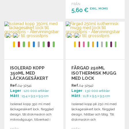
BESTÄLL
FRÅN
5,60 €
EXKL. MOMS
Begär offert
BESTÄLL
Begär offert
ISOLERAD KOPP
FÄRGAD 250ML
350ML MED
ISOTHERMISK MUGG
LÄCKAGESÄKERT
MED LOCK
LOCK
Ref.
04-32541
Ref.
04-32542
Lager
: 120 000 artiklar
Lager
: 130 000 artiklar
Mått
: 15.4 x 9.5 x 9.5 cm
Mått
: 11.8 x 9.5 x 9.5 cm
Isolerad kopp 350 ml med
Isolerad kopp på 250 ml med
läckagesäkert lock, färgglad
läckagesäkert lock, färgglad
design, tål diskmaskin och
design, hållbar och tålig. Tål
mikrovågsugn, tillverkad i
diskmaskin och
Storbritannien.
mikrovågsugn.