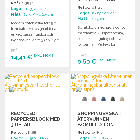
Ref.
05-31991
Ref.
02-08940
Lager
: 1 135 artiklar
Lager
: 67 656 artiklar
Mått
: 28 x 39.5 x 2.5 cm
Mått
: 14 x 9 cm
Modern datorväska för 15,6
Spiralblock med 140 sidor och
tum datorer, designad för att
matchande kulspetspenna,
enkelt passa i väskor och
elastisk stängning och plats
ryggsäckar. Mått: 39,5 x 2,5 x
för pennan. Perfekt för
28 cm.
anteckningar och skisser.
FRÅN
FRÅN
14,41 €
EXKL. MOMS
0,60 €
EXKL. MOMS
BESTÄLL
BESTÄLL
Begär offert
Begär offert
RECYCLED
SHOPPINGVÄSKA I
PAPPERSBLOCK MED
ÅTERVUNNEN
3 DELAR
BOMULL 2 TON
Ref.
02-08968
Ref.
02-09892
Lager
: 41 910 artiklar
Lager
: 101 457 artiklar