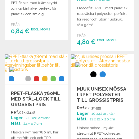
PET-flaska med klämskydd
Fleecefilt i RPET med praktisk
och karbinhake, perfekt för
reseväska i polyester, perfekt
praktisk och smidig
för resor och utomhusbruk.
användning.
FRÅN
180 g/m².
0,84 €
EXKL. MOMS
FRÅN
4,80 €
EXKL. MOMS
BESTÄLL
Begär offert
BESTÄLL
Begär offert
MJUK UNISEX MÖSSA
RPET-FLASKA 780ML
I RPET POLYESTER
MED STÅL-LOCK TILL
TILL GROSSISTPRIS
GROSSISTPRIS
Ref.
02-32455
Ref.
02-32438
Lager
: 10 442 artiklar
Lager
: 24 020 artiklar
Mått
: 21 x 21 x 20 cm
Mått
: 24.5 x 7 cm
Unisex mössa i mjukt,
Flaskan rymmer 780 ml, har
stretchigt RPET-polyester,
ett rostfritt lock och TPR-
perfekt för alla tillfällen och