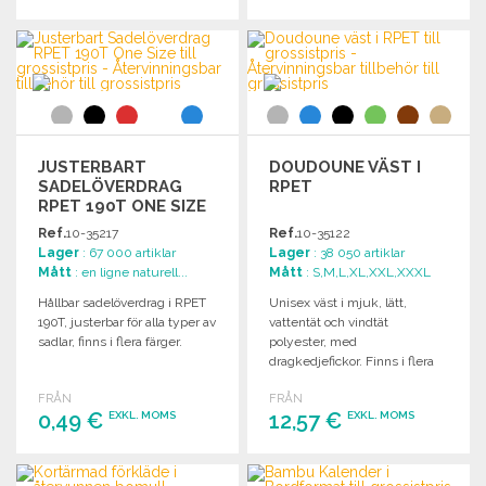
BESTÄLL
BESTÄLL
Begär offert
Begär offert
JUSTERBART
DOUDOUNE VÄST I
SADELÖVERDRAG
RPET
RPET 190T ONE SIZE
Ref.
10-35217
Ref.
10-35122
Lager
: 67 000 artiklar
Lager
: 38 050 artiklar
Mått
: en ligne naturell...
Mått
: S,M,L,XL,XXL,XXXL
Hållbar sadelöverdrag i RPET
Unisex väst i mjuk, lätt,
190T, justerbar för alla typer av
vattentät och vindtät
sadlar, finns i flera färger.
polyester, med
dragkedjefickor. Finns i flera
färger och storlekar.
FRÅN
FRÅN
0,49 €
12,57 €
EXKL. MOMS
EXKL. MOMS
BESTÄLL
BESTÄLL