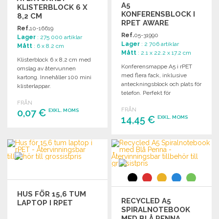
A5
KLISTERBLOCK 6 X
KONFERENSBLOCK I
8,2 CM
RPET AWARE
Ref.
10-16619
Ref.
05-31990
Lager
: 275 000 artiklar
Lager
: 2 706 artiklar
Mått
: 6 x 8.2 cm
Mått
: 2.1 x 22.2 x 17.2 cm
Klisterblock 6 x 8,2 cm med
Konferensmappe A5 i rPET
omslag av återvunnen
med flera fack, inklusive
kartong. Innehåller 100 mini
anteckningsblock och plats för
klisterlappar.
telefon. Perfekt för
professionellt bruk.
FRÅN
FRÅN
0,07 €
EXKL. MOMS
14,45 €
EXKL. MOMS
BESTÄLL
BESTÄLL
Begär offert
Begär offert
HUS FÖR 15,6 TUM
RECYCLED A5
LAPTOP I RPET
SPIRALNOTEBOOK
MED BLÅ PENNA