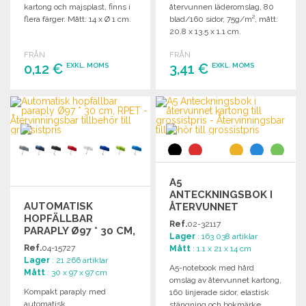
kartong och majsplast, finns i
återvunnen läderomslag, 80
flera färger. Mått: 14 x Ø 1 cm.
blad/160 sidor, 75g/m², mått:
20.8 x 13.5 x 1.1 cm.
FRÅN
FRÅN
0,12 €
3,41 €
EXKL. MOMS
EXKL. MOMS
BESTÄLL
BESTÄLL
Begär offert
Begär offert
A5
ANTECKNINGSBOK I
AUTOMATISK
ÅTERVUNNET
HOPFÄLLBAR
KARTONG
Ref.
02-32117
PARAPLY Ø97 * 30 CM,
Lager
: 163 038 artiklar
RPET TILL
Ref.
04-15727
Mått
: 1.1 x 21 x 14 cm
GROSSISTPRIS
Lager
: 21 266 artiklar
A5-notebook med hård
Mått
: 30 x 97 x 97 cm
omslag av återvunnet kartong,
Kompakt paraply med
160 linjerade sidor, elastisk
automatisk
stängning och bokmärke.