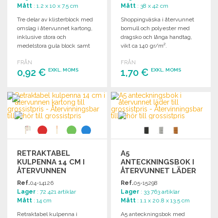
Mått
: 1.2 x 10 x 7.5 cm
Mått
: 38 x 42 cm
Tre delar av klisterblock med
Shoppingväska i återvunnet
omslag i återvunnet kartong,
bomull och polyester med
inklusive stora och
dragsko och långa handtag,
medelstora gula block samt
vikt ca 140 gr/m².
fem färgade bokmärken.
FRÅN
FRÅN
0,92 €
1,70 €
EXKL. MOMS
EXKL. MOMS
BESTÄLL
BESTÄLL
Begär offert
Begär offert
RETRAKTABEL
A5
KULPENNA 14 CM I
ANTECKNINGSBOK I
ÅTERVUNNEN
ÅTERVUNNET LÄDER
KARTONG TILL
Ref.
04-14126
Ref.
05-15298
GROSSISTPRIS
Lager
: 72 421 artiklar
Lager
: 33 763 artiklar
Mått
: 14 cm
Mått
: 1.1 x 20.8 x 13.5 cm
Retraktabel kulpenna i
A5 anteckningsbok med