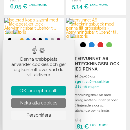
FRÅN
FRÅN
6,05 €
5,14 €
EXKL. MOMS
EXKL. MOMS
BESTÄLL
BESTÄLL
Begär offert
Begär offert
ÅTERVUNNET A6
Denna webbplats
ANTECKNINGSBLOCK
använder cookies och ger
ISOLERAD KOPP
MED PENNA
dig kontroll över vad du
250ML MED
vill aktivera
LÄCKAGESÄKER
Ref.
04-00533
LOCK
Lager
: 296 339 artiklar
Ref.
04-32543
Mått
: 18 x 14 cm
Lager
: 110 000 artiklar
OK, acceptera allt
Mått
: 11.8 x 9.5 x 9.5 cm
Anteckningsbok A6 med
omslag av återvunnet papper,
Isolerad kopp på 250 ml med
Neka alla cookies
60 linjerade sidor och
läcksäker lock, perfekt för
matchande penna ingår.
varma drycker. Blanda färger
Personifiera
för en unik stil.
FRÅN
0,81 €
EXKL. MOMS
FRÅN