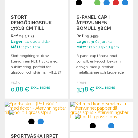
STORT
6-PANEL CAP I
RENGÖRINGSDUK
ÅTERVUNNEN
17X18 CM TILL
BOMULL 58CM
GROSSISTPRIS
Ref.
04-34873
Ref.
05-34954
Lager
: 10 000 artiklar
Lager
: 31 623 artiklar
Mått
: 17 x 18 cm
Mått
: 12 x 18.5 x 18.5 cm
Stort rengöringsduk av
6-panel cap i återvunnet
återvunnen PET, tryckt med
bomull, enkel och bekväm
sublimering, perfekt för
design, med justerbar
glasögon och skärmar. Mått: 17
metallspänne och broderade
x 18 cm.
ventilationshål. Storlek 58 cm.
FRÅN
FRÅN
0,88 €
3,38 €
EXKL. MOMS
EXKL. MOMS
BESTÄLL
BESTÄLL
Begär offert
Begär offert
SPORTVÄSKA I RPET