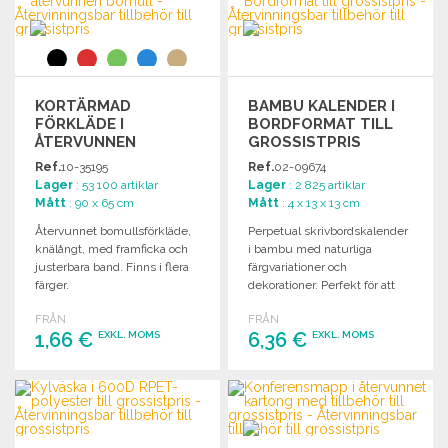
Begär offert
Begär offert
KORTÄRMAD
BAMBU KALENDER I
FÖRKLÄDE I
BORDFORMAT TILL
ÅTERVUNNEN
GROSSISTPRIS
BOMULL
Ref.
10-35195
Ref.
02-09674
Lager
: 53 100 artiklar
Lager
: 2 825 artiklar
Mått
: 90 x 65 cm
Mått
: 4 x 13 x 13 cm
Återvunnet bomullsförkläde,
Perpetual skrivbordskalender
knälångt, med framficka och
i bambu med naturliga
justerbara band. Finns i flera
färgvariationer och
färger.
dekorationer. Perfekt för att
hålla ordning på datum och
FRÅN
FRÅN
planering.
1,66 €
6,36 €
EXKL. MOMS
EXKL. MOMS
BESTÄLL
BESTÄLL
Begär offert
Begär offert