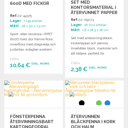
SET MED
600D MED FICKOR
KONTORSMATERIAL I
ÅTERVUNNET PAPPER
Ref.
02-44375
TILL GROSSISTPRIS
Ref.
02-09073
Lager
: 7 145 artiklar
Lager
: 18 002 artiklar
Mått
: 28 x 50 x 23 cm
Mått
: 1.8 x 18.5 x 18 cm
Sport- eller resväska i RPET
Set med anteckningsblock,
600D med stor främre ficka,
klisterlappar och pennor.
innerficka med dragkedja och
Innehåller block, markörer och
justerbar, avtagbar axelrem.
ett hållare, perfekt för
kontoret eller skolan.
FRÅN
FRÅN
10,64 €
EXKL. MOMS
2,38 €
EXKL. MOMS
BESTÄLL
BESTÄLL
Begär offert
Begär offert
FÖNSTERPENNA
ÅTERVUNNEN
ÅTERVINNINGSBART
BLÄCKPENNA I KORK
KARTONGFODRAL
OCH HALM