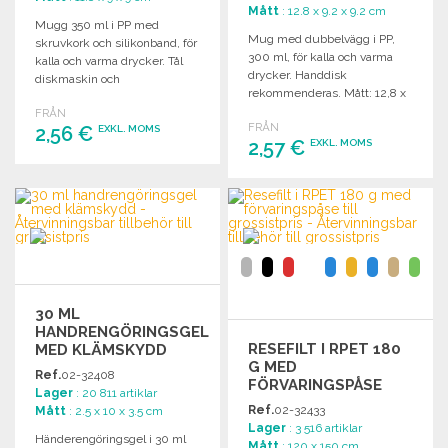
Mått
: 12.8 x 9.2 x 9.2 cm
Mugg 350 ml i PP med
Mug med dubbelvägg i PP,
skruvkork och silikonband, för
300 ml, för kalla och varma
kalla och varma drycker. Tål
drycker. Handdisk
diskmaskin och
rekommenderas. Mått: 12,8 x
mikrovågsugn.
ø 9,2 cm.
FRÅN
FRÅN
2,56 €
EXKL. MOMS
2,57 €
EXKL. MOMS
BESTÄLL
BESTÄLL
Begär offert
Begär offert
30 ML
HANDRENGÖRINGSGEL
RESEFILT I RPET 180
MED KLÄMSKYDD
G MED
TILL GROSSISTPRIS
Ref.
02-32408
FÖRVARINGSPÅSE
Lager
: 20 811 artiklar
Ref.
02-32433
Mått
: 2.5 x 10 x 3.5 cm
Lager
: 3 516 artiklar
Händerengöringsgel i 30 ml
Mått
: 120 x 150 cm