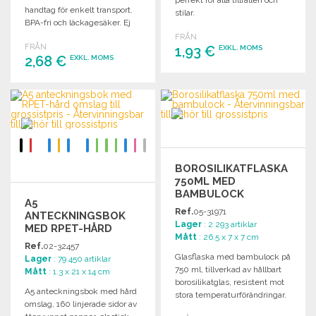
handtag för enkelt transport.
stilar.
BPA-fri och läckagesäker. Ej
för kolsyrade drycker.
FRÅN
FRÅN
1,93 €
EXKL. MOMS
2,68 €
EXKL. MOMS
BESTÄLL
BESTÄLL
Begär offert
Begär offert
BOROSILIKATFLASKA
750ML MED
BAMBULOCK
A5
Ref.
05-31971
ANTECKNINGSBOK
Lager
: 2 293 artiklar
MED RPET-HÅRD
Mått
: 26.5 x 7 x 7 cm
OMSLAG
Ref.
02-32457
Glasflaska med bambulock på
Lager
: 79 450 artiklar
750 ml, tillverkad av hållbart
Mått
: 1.3 x 21 x 14 cm
borosilikatglas, resistent mot
A5 anteckningsbok med hård
stora temperaturförändringar.
omslag, 160 linjerade sidor av
BPA-fri.