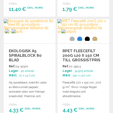
FRÅN
FRÅN
11,40 €
1,79 €
EXKL. MOMS
EXKL. MOMS
BESTÄLL
BESTÄLL
Begär offert
Begär offert
EKOLOGISK A5
RPET FLEECEFILT
SPIRALBLOCK 80
200G 120 X 150 CM
BLAD
TILL GROSSISTPRIS
Ref.
04-32501
Ref.
10-35113
Lager
: 40 artiklar
Lager
: 34 905 artiklar
Mått
: 21 x 14.7 cm
Mått
: 150 x 120 cm
A5 spiralblock med 80 sidor
Fleecefilt 120 x 150 cm, 200
av återvunnet papper,
g/m², finns i livliga färger,
prickade sidor som främjar
med dragsko och
kreativitet. Praktisk och
etikettmärke.
vikbar. Mått: 14,7 x 21 cm.
FRÅN
FRÅN
4,33 €
4,43 €
EXKL. MOMS
EXKL. MOMS