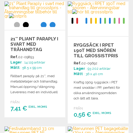
BESTÄLL
Begär offert
Begär offert
21'' PLIANT PARAPLY I
SVART MED
RYGGSÄCK I RPET
TRÄHANDTAG
190T MED SNÖREN
TILL GROSSISTPRIS
Ref.
02-09893
Lager
: 14 119 artiklar
Ref.
02-09692
Mått
: 58.5 x 99 cm
Lager
: 93 202 artiklar
Mått
: 36 x 40 cm
Fällbart paraply på 21'', med
metalldetaljer och trähandtag.
Kraftig 190g ryggsäck i PET
Manual öppning/stängning.
med snoddar i PP, perfekt för
Levereras med en individuell
olika användningsområden
påse.
och lätt att bära.
FRÅN
7,41 €
EXKL. MOMS
FRÅN
0,56 €
EXKL. MOMS
BESTÄLL
BESTÄLL
Begär offert