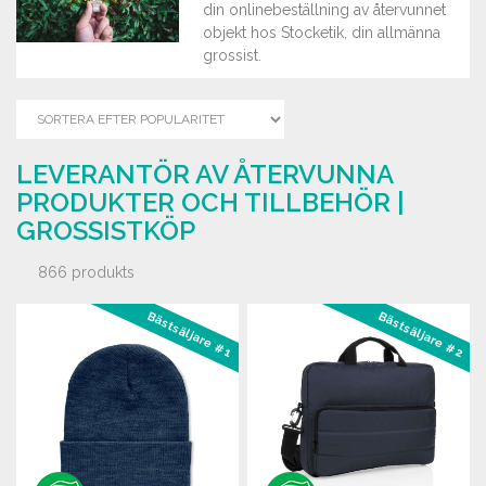
din onlinebeställning av återvunnet
objekt hos Stocketik, din allmänna
grossist.
LEVERANTÖR AV ÅTERVUNNA
PRODUKTER OCH TILLBEHÖR |
GROSSISTKÖP
866 produkts
Bästsäljare #1
Bästsäljare #2