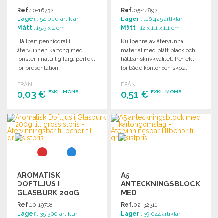
Ref.
10-16732
Ref.
05-14892
Lager
: 54 000 artiklar
Lager
: 116 425 artiklar
Mått
: 15.5 x 4 cm
Mått
: 14 x 1.1 x 1.1 cm
Hållbart pennfodral i
Kullpenna av återvunna
återvunnen kartong med
material med blått bläck och
fönster, i naturlig färg, perfekt
hållbar skrivkvalitet. Perfekt
för presentation.
för både kontor och skola.
FRÅN
FRÅN
0,03 €
0,51 €
EXKL. MOMS
EXKL. MOMS
BESTÄLL
BESTÄLL
Begär offert
Begär offert
AROMATISK
A5
DOFTLJUS I
ANTECKNINGSBLOCK
GLASBURK 200G
MED
TILL GROSSISTPRIS
KARTONGOMSLAG
Ref.
10-19718
Ref.
02-32311
TILL GROSSISTPRIS
Lager
: 35 300 artiklar
Lager
: 39 044 artiklar