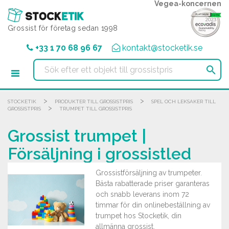
Cookie- hanteringspanel
Vegea-koncernen
Grossist för företag sedan 1998
+33 1 70 68 96 67
kontakt@stocketik.se

>
>
STOCKETIK
PRODUKTER TILL GROSSISTPRIS
SPEL OCH LEKSAKER TILL
>
GROSSISTPRIS
TRUMPET TILL GROSSISTPRIS
Grossist trumpet |
Försäljning i grossistled
Grossistförsäljning av trumpeter.
Bästa rabatterade priser garanteras
och snabb leverans inom 72
timmar för din onlinebeställning av
trumpet hos Stocketik, din
allmänna grossist.