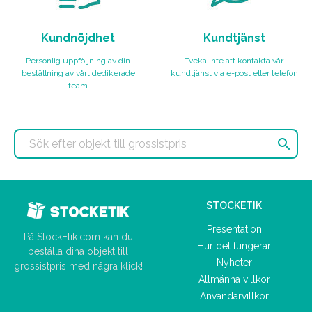
Kundnöjdhet
Kundtjänst
Personlig uppföljning av din
Tveka inte att kontakta vår
beställning av vårt dedikerade
kundtjänst via e-post eller telefon
team

STOCKETIK
Presentation
På StockEtik.com kan du
Hur det fungerar
beställa dina objekt till
Nyheter
grossistpris med några klick!
Allmänna villkor
Användarvillkor