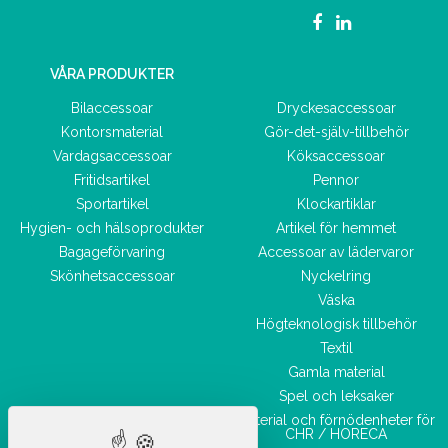
VÅRA PRODUKTER
Bilaccessoar
Dryckesaccessoar
Kontorsmaterial
Gör-det-själv-tillbehör
Vardagsaccessoar
Köksaccessoar
Fritidsartikel
Pennor
Sportartikel
Klockartiklar
Hygien- och hälsoprodukter
Artikel för hemmet
Bagageförvaring
Accessoar av lädervaror
Skönhetsaccessoar
Nyckelring
Väska
Högteknologisk tillbehör
Textil
Gamla material
Spel och leksaker
Material och förnödenheter för
CHR / HORECA