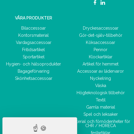
VÅRA PRODUKTER
Bilaccessoar
Dryckesaccessoar
Kontorsmaterial
Gör-det-själv-tillbehör
Vardagsaccessoar
Köksaccessoar
Fritidsartikel
Pennor
Sportartikel
Klockartiklar
Hygien- och hälsoprodukter
Artikel för hemmet
Bagageförvaring
Accessoar av lädervaror
Skönhetsaccessoar
Nyckelring
Väska
Högteknologisk tillbehör
Textil
Gamla material
Spel och leksaker
Material och förnödenheter för
CHR / HORECA
festartiklar