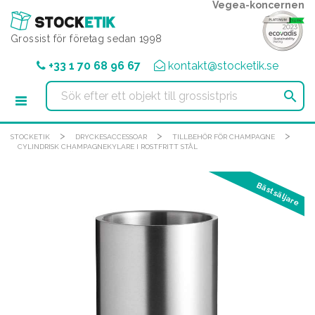
Cookie- hanteringspanel
Vegea-koncernen
Grossist för företag sedan 1998
+33 1 70 68 96 67
kontakt@stocketik.se

>
>
>
STOCKETIK
DRYCKESACCESSOAR
TILLBEHÖR FÖR CHAMPAGNE
CYLINDRISK CHAMPAGNEKYLARE I ROSTFRITT STÅL
Bästsäljare