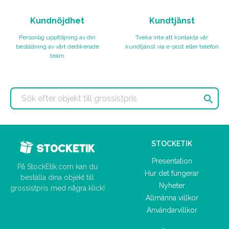
Kundnöjdhet
Kundtjänst
Personlig uppföljning av din
Tveka inte att kontakta vår
beställning av vårt dedikerade
kundtjänst via e-post eller telefon
team

STOCKETIK
Presentation
På StockEtik.com kan du
Hur det fungerar
beställa dina objekt till
Nyheter
grossistpris med några klick!
Allmänna villkor
Användarvillkor