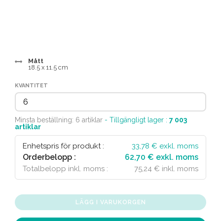
Mått
18.5 x 11.5 cm
KVANTITET
Minsta beställning: 6 artiklar
- Tillgängligt lager :
7 003
artiklar
Enhetspris för produkt :
33,78
€ exkl. moms
Orderbelopp :
62,70 € exkl. moms
Totalbelopp inkl. moms :
75,24 € inkl. moms
LÄGG I VARUKORGEN