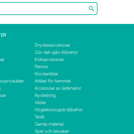

TER
Dryckesaccessoar
Gör-det-själv-tillbehör
oar
Köksaccessoar
Pennor
Klockartiklar
lsoprodukter
Artikel för hemmet
g
Accessoar av lädervaror
oar
Nyckelring
Väska
Högteknologisk tillbehör
Textil
Gamla material
Spel och leksaker