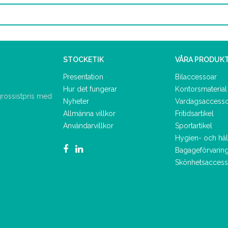
STOCKETIK
VÅRA PRODUK
Presentation
Bilaccessoar
Hur det fungerar
Kontorsmaterial
 grossistpris med
Nyheter
Vardagsaccess
Allmänna villkor
Fritidsartikel
Användarvillkor
Sportartikel
Hygien- och hä
Bagageförvarin
Skönhetsaccess