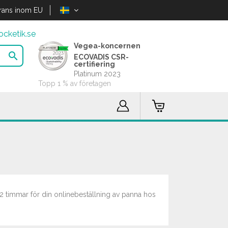
rans inom EU
cketik.se
Vegea-koncernen

ECOVADIS CSR-
certifiering
Platinum 2023
Topp 1 % av företagen
2 timmar för din onlinebeställning av panna hos