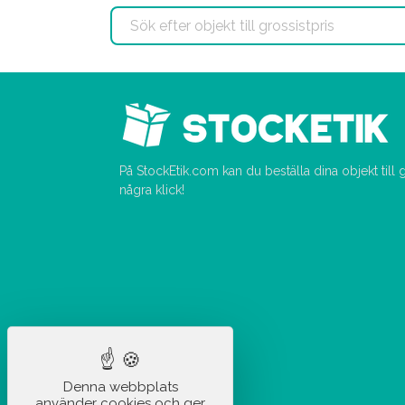
På StockEtik.com kan du beställa dina objekt till
några klick!
Denna webbplats
använder cookies och ger