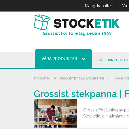
Cookie- hanteringspanel
Mängdrabatter
Min
Grossist för företag sedan 1998
VÅRA PRODUKTER
HÅLLBAR UTVECK
>
>
STOCKETIK
PRODUKTER TILL GROSSISTPRIS
KÖKSACC
Grossist stekpanna | F
Grossistförsäljning av p
Stocketik, din allmänna g