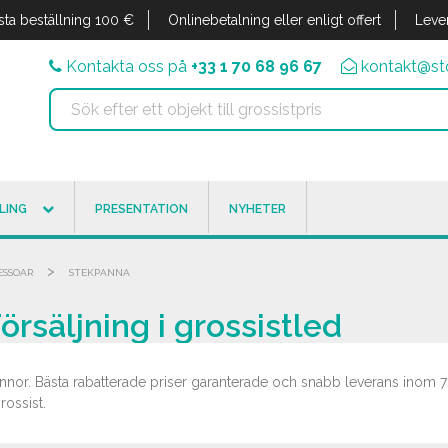
sta beställning 100 €
Onlinebetalning eller enligt offert
Leve
Kontakta oss på
+33 1 70 68 96 67
kontakt@sto
LING
PRESENTATION
NYHETER
>
ESSOAR
STEKPANNA
örsäljning i grossistled
annor. Bästa rabatterade priser garanterade och snabb leverans inom 7
rossist.