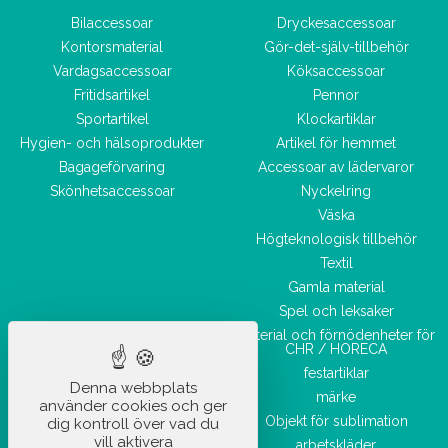
Bilaccessoar
Dryckesaccessoar
Kontorsmaterial
Gör-det-själv-tillbehör
Vardagsaccessoar
Köksaccessoar
Fritidsartikel
Pennor
Sportartikel
Klockartiklar
Hygien- och hälsoprodukter
Artikel för hemmet
Bagageförvaring
Accessoar av lädervaror
Skönhetsaccessoar
Nyckelring
Väska
Högteknologisk tillbehör
Textil
Gamla material
Spel och leksaker
Material och förnödenheter för
CHR / HORECA
festartiklar
Denna webbplats
märke
använder cookies och ger
Objekt för sublimation
dig kontroll över vad du
vill aktivera
arbetskläder