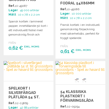
FODRAL 54X86MM
Ref.
10-49087
Ref.
10-49086
Lager
: 49 000 artiklar
Lager
: 10 000 artiklar
Mått
: 10 x 7.8 x 2.2 cm
Mått
: 10 x 7.8 x 2.2 cm
Spansk kortlek i laminerat
Fransk kortlek i en individuell
papper, innehållande 50 kort i
genomskinlig förpackning
ett individuellt fodral med
med säkerhetslås, perfekt för
genomskinlig finish och
tryggt spelande.
säkerhetslås.
FRÅN
FRÅN
0,62 €
EXKL. MOMS
0,61 €
EXKL. MOMS
BESTÄLL
BESTÄLL
Begär offert
Begär offert
SPELKORT I
54 KLASSISKA
SILVERFÄRGAD
PLASTKORT I
PLÅTLÅDA 54 ST.
FÖRVARINGSLÅDA
Ref.
02-03869
Ref.
02-09294
Lager
: 42 683 artiklar