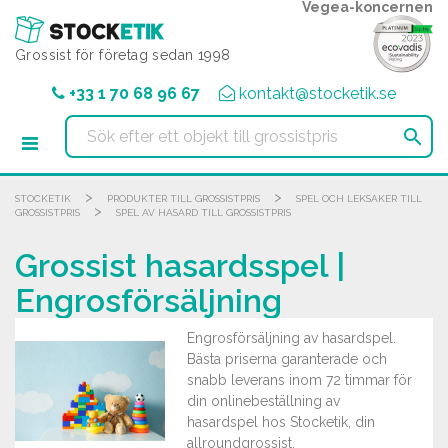
Cookie- hanteringspanel
Vegea-koncernen
Grossist för företag sedan 1998
+33 1 70 68 96 67
kontakt@stocketik.se

>
>
STOCKETIK
PRODUKTER TILL GROSSISTPRIS
SPEL OCH LEKSAKER TILL
>
GROSSISTPRIS
SPEL AV HASARD TILL GROSSISTPRIS
Grossist hasardsspel |
Engrosförsäljning
Engrosförsäljning av hasardspel.
Bästa priserna garanterade och
snabb leverans inom 72 timmar för
din onlinebeställning av
hasardspel hos Stocketik, din
allroundgrossist.