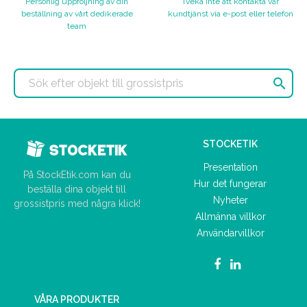
Personlig uppföljning av din
Tveka inte att kontakta vår
beställning av vårt dedikerade
kundtjänst via e-post eller telefon
team

STOCKETIK
Presentation
På StockEtik.com kan du
Hur det fungerar
beställa dina objekt till
Nyheter
grossistpris med några klick!
Allmänna villkor
Användarvillkor
VÅRA PRODUKTER