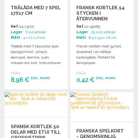
TRÄLÅDA MED 7 SPEL
FRANSK KORTLEK 54
17X17 CM
STYCKEN I
ÅTERVUNNEN
KARTONG
Ref.
04-13102
Ref.
10-49085
Lager
: 6 112 artiklar
Lager
: 29 000 artiklar
Mått
: 4 x 17 x 17 cm
Mått
: 8.5 x 5.5 x 1.8 cm
Trälåda med 7 klassiska spel:
Fransk kortlek med 54 kort,
backgammon, schack,
levererad i en hållbar
damspel, domino, ludo,
kartonglåda. Perfekt för
mikado och kort. Instruktioner
familjespel.
ingår.
FRÅN
FRÅN
8,96 €
0,42 €
EXKL. MOMS
EXKL. MOMS
BESTÄLL
BESTÄLL
Begär offert
Begär offert
SPANSK KORTLEK 50
FRANSKA SPELKORT
DELAR MED ETUI TILL
- GENOMSKINLIG
GROSSISTPRIS