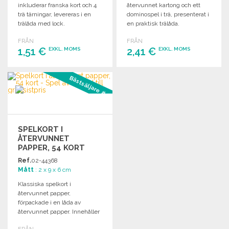
inkluderar franska kort och 4
återvunnet kartong och ett
trä tärningar, levereras i en
dominospel i trä, presenterat i
trälåda med lock.
en praktisk trälåda.
FRÅN
FRÅN
1,51 €
2,41 €
EXKL. MOMS
EXKL. MOMS
BESTÄLL
BESTÄLL
Bästsäljare #1
Begär offert
Begär offert
SPELKORT I
ÅTERVUNNET
PAPPER, 54 KORT
Ref.
02-44368
Mått
: 2 x 9 x 6 cm
Klassiska spelkort i
återvunnet papper,
förpackade i en låda av
återvunnet papper. Innehåller
54 kort.