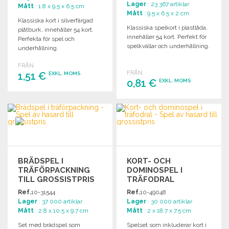
Lager
: 23 367 artiklar
Mått
: 1.8 x 9.5 x 6.5 cm
Mått
: 9.5 x 6.5 x 2 cm
Klassiska kort i silverfärgad
Klassiska spelkort i plastlåda,
plåtburk, innehåller 54 kort.
innehåller 54 kort. Perfekt för
Perfekta för spel och
spelkvällar och underhållning.
underhållning.
FRÅN
FRÅN
1,51 €
EXKL. MOMS
0,81 €
EXKL. MOMS
BESTÄLL
BESTÄLL
Begär offert
Begär offert
BRÄDSPEL I
KORT- OCH
TRÄFÖRPACKNING
DOMINOSPEL I
TILL GROSSISTPRIS
TRÄFODRAL
Ref.
10-31544
Ref.
10-49048
Lager
: 37 000 artiklar
Lager
: 30 000 artiklar
Mått
: 2.8 x 10.5 x 9.7 cm
Mått
: 2 x 18.7 x 7.5 cm
Set med brädspel som
Spelset som inkluderar kort i