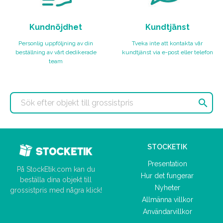
Kundnöjdhet
Kundtjänst
Personlig uppföljning av din
Tveka inte att kontakta vår
beställning av vårt dedikerade
kundtjänst via e-post eller telefon
team

STOCKETIK
Presentation
På StockEtik.com kan du
Hur det fungerar
beställa dina objekt till
Nyheter
grossistpris med några klick!
Allmänna villkor
Användarvillkor