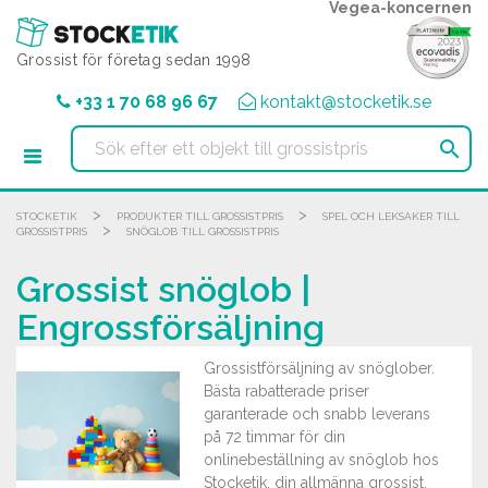
Cookie- hanteringspanel
Vegea-koncernen
Grossist för företag sedan 1998
+33 1 70 68 96 67
kontakt@stocketik.se

>
>
STOCKETIK
PRODUKTER TILL GROSSISTPRIS
SPEL OCH LEKSAKER TILL
>
GROSSISTPRIS
SNÖGLOB TILL GROSSISTPRIS
Grossist snöglob |
Engrossförsäljning
Grossistförsäljning av snöglober.
Bästa rabatterade priser
garanterade och snabb leverans
på 72 timmar för din
onlinebeställning av snöglob hos
Stocketik, din allmänna grossist.