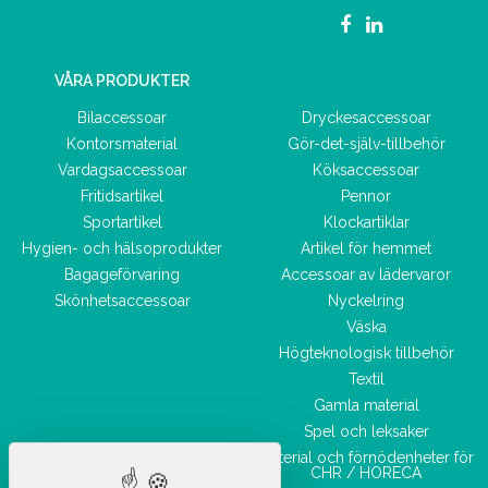
VÅRA PRODUKTER
Bilaccessoar
Dryckesaccessoar
Kontorsmaterial
Gör-det-själv-tillbehör
Vardagsaccessoar
Köksaccessoar
Fritidsartikel
Pennor
Sportartikel
Klockartiklar
Hygien- och hälsoprodukter
Artikel för hemmet
Bagageförvaring
Accessoar av lädervaror
Skönhetsaccessoar
Nyckelring
Väska
Högteknologisk tillbehör
Textil
Gamla material
Spel och leksaker
Material och förnödenheter för
CHR / HORECA