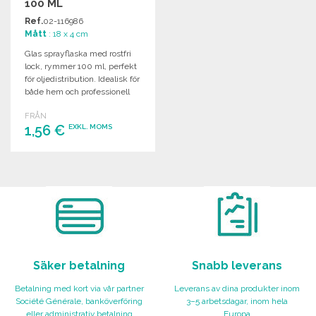
100 ML
Ref.
02-116986
Mått
: 18 x 4 cm
Glas sprayflaska med rostfri
lock, rymmer 100 ml, perfekt
för oljedistribution. Idealisk för
både hem och professionell
användning.
FRÅN
1,56 €
EXKL. MOMS
BESTÄLL
Begär offert
Säker betalning
Snabb leverans
Betalning med kort via vår partner
Leverans av dina produkter inom
Société Générale, banköverföring
3–5 arbetsdagar, inom hela
eller administrativ betalning
Europa