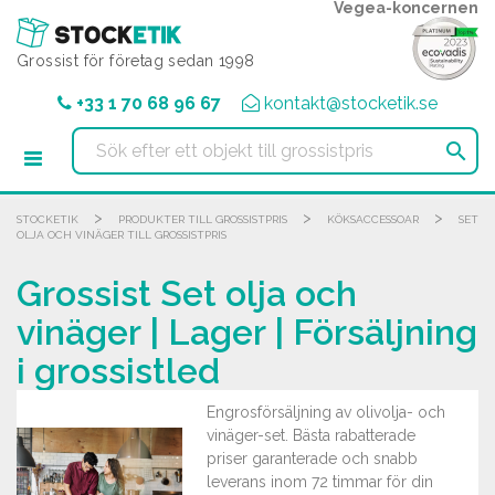
Cookie- hanteringspanel
Vegea-koncernen
Grossist för företag sedan 1998
+33 1 70 68 96 67
kontakt@stocketik.se

>
>
>
STOCKETIK
PRODUKTER TILL GROSSISTPRIS
KÖKSACCESSOAR
SET
OLJA OCH VINÄGER TILL GROSSISTPRIS
Grossist Set olja och
vinäger | Lager | Försäljning
i grossistled
Engrosförsäljning av olivolja- och
vinäger-set. Bästa rabatterade
priser garanterade och snabb
leverans inom 72 timmar för din