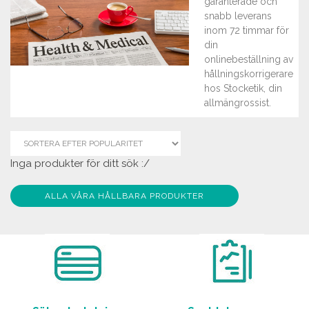
garanterade och
snabb leverans
inom 72 timmar för
din
onlinebeställning av
hållningskorrigerare
hos Stocketik, din
allmängrossist.
Inga produkter för ditt sök :/
ALLA VÅRA HÅLLBARA PRODUKTER