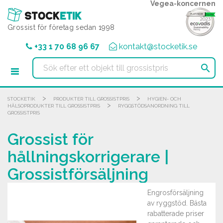
Cookie- hanteringspanel
Vegea-koncernen
Grossist för företag sedan 1998
+33 1 70 68 96 67
kontakt@stocketik.se

>
>
STOCKETIK
PRODUKTER TILL GROSSISTPRIS
HYGIEN- OCH
>
HÄLSOPRODUKTER TILL GROSSISTPRIS
RYGGSTÖDSANORDNING TILL
GROSSISTPRIS
Grossist för
hållningskorrigerare |
Grossistförsäljning
Engrosförsäljning
av ryggstöd. Bästa
rabatterade priser