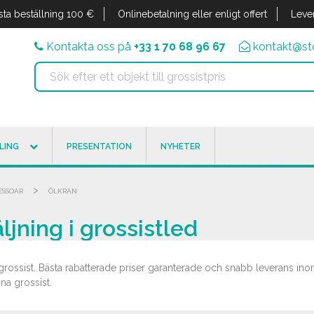
sta beställning 100 €
Onlinebetalning eller enligt offert
Leve
Kontakta oss på
+33 1 70 68 96 67
kontakt@sto
LING
PRESENTATION
NYHETER
>
ESSOAR
ÖLKRAN
ljning i grossistled
i grossist. Bästa rabatterade priser garanterade och snabb leverans ino
na grossist.