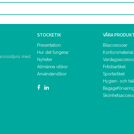
STOCKETIK
VÅRA PRODUK
Presentation
Bilaccessoar
Hur det fungerar
Kontorsmaterial
 grossistpris med
Nyheter
Vardagsaccess
Allmänna villkor
Fritidsartikel
Användarvillkor
Sportartikel
Hygien- och hä
Bagageförvarin
Skönhetsaccess