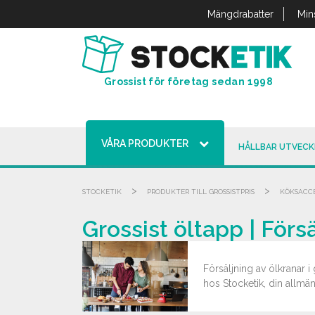
Cookie- hanteringspanel
Mängdrabatter
Min
Grossist för företag sedan 1998
VÅRA PRODUKTER
HÅLLBAR UTVECK
>
>
STOCKETIK
PRODUKTER TILL GROSSISTPRIS
KÖKSACC
Grossist öltapp | Försä
Försäljning av ölkranar 
hos Stocketik, din allmän