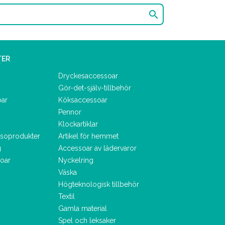

TER
Dryckesaccessoar
Gör-det-själv-tillbehör
oar
Köksaccessoar
Pennor
Klockartiklar
lsoprodukter
Artikel för hemmet
g
Accessoar av lädervaror
oar
Nyckelring
Väska
Högteknologisk tillbehör
Textil
Gamla material
Spel och leksaker