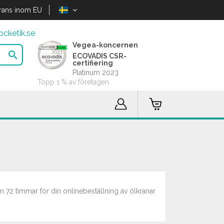
rans inom EU
cketik.se
Vegea-koncernen

ECOVADIS CSR-
certifiering
Platinum 2023
Topp 1 % av företagen
m 72 timmar för din onlinebeställning av ölkranar