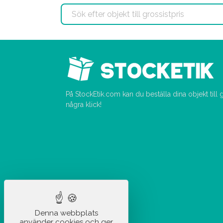
På StockEtik.com kan du beställa dina objekt till
några klick!
Denna webbplats
använder cookies och ger