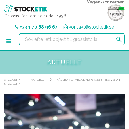
Cookie- hanteringspanel
Vegea-koncernen
Grossist för företag sedan 1998
+33 1 70 68 96 67
kontakt@stocketik.se

AKTUELLT
>
>
STOCKETIK
AKTUELLT
HÅLLBAR UTVECKLING: GROSSISTENS VISION
STOCKETIK