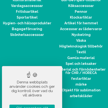
Kontorsmaterial
Gör-det-själv-tillbehör
Vardagsaccessoar
Köksaccessoar
Fritidsartikel
Pennor
Sportartikel
Klockartiklar
Hygien- och hälsoprodukter
Artikel för hemmet
Bagageförvaring
Accessoar av lädervaror
Skönhetsaccessoar
Nyckelring
Väska
Högteknologisk tillbehör
Textil
Gamla material
Spel och leksaker
Material och förnödenheter
för CHR / HORECA
festartiklar
Denna webbplats
märke
använder cookies och ger
Objekt för sublimation
dig kontroll över vad du
vill aktivera
arbetskläder