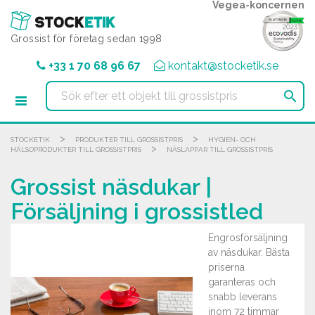
Cookie- hanteringspanel
Vegea-koncernen
Grossist för företag sedan 1998
+33 1 70 68 96 67
kontakt@stocketik.se

>
>
STOCKETIK
PRODUKTER TILL GROSSISTPRIS
HYGIEN- OCH
>
HÄLSOPRODUKTER TILL GROSSISTPRIS
NÄSLAPPAR TILL GROSSISTPRIS
Grossist näsdukar |
Försäljning i grossistled
Engrosförsäljning
av näsdukar. Bästa
priserna
garanteras och
snabb leverans
inom 72 timmar