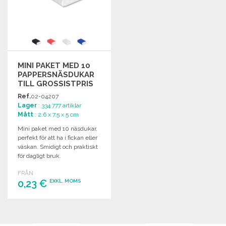
MINI PAKET MED 10
PAPPERSNÄSDUKAR
TILL GROSSISTPRIS
Ref.
02-04207
Lager
: 334 777 artiklar
Mått
: 2.6 x 7.5 x 5 cm
Mini paket med 10 näsdukar,
perfekt för att ha i fickan eller
väskan. Smidigt och praktiskt
för dagligt bruk.
FRÅN
0,23 €
EXKL. MOMS
BESTÄLL
Begär offert