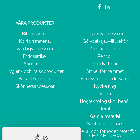
VÅRA PRODUKTER
Bilaccessoar
Dryckesaccessoar
Kontorsmaterial
Gör-det-själv-tillbehör
Vardagsaccessoar
Köksaccessoar
Fritidsartikel
Pennor
Sportartikel
Klockartiklar
Hygien- och hälsoprodukter
Artikel för hemmet
Bagageförvaring
Accessoar av lädervaror
Skönhetsaccessoar
Nyckelring
Väska
Högteknologisk tillbehör
Textil
Gamla material
Spel och leksaker
Material och förnödenheter för
CHR / HORECA