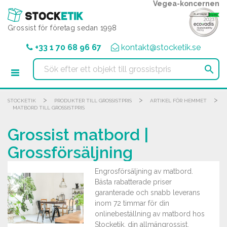
Cookie- hanteringspanel
Vegea-koncernen
Grossist för företag sedan 1998
+33 1 70 68 96 67
kontakt@stocketik.se

>
>
>
STOCKETIK
PRODUKTER TILL GROSSISTPRIS
ARTIKEL FÖR HEMMET
MATBORD TILL GROSSISTPRIS
Grossist matbord |
Grossförsäljning
Engrosförsäljning av matbord.
Bästa rabatterade priser
garanterade och snabb leverans
inom 72 timmar för din
onlinebeställning av matbord hos
Stocketik, din allmängrossist.