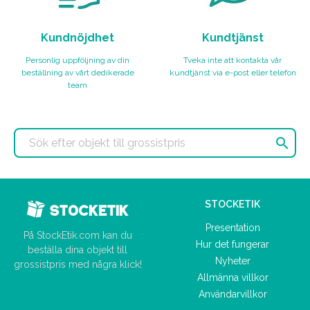
Kundnöjdhet
Kundtjänst
Personlig uppföljning av din
Tveka inte att kontakta vår
beställning av vårt dedikerade
kundtjänst via e-post eller telefon
team

STOCKETIK
Presentation
På StockEtik.com kan du
Hur det fungerar
beställa dina objekt till
Nyheter
grossistpris med några klick!
Allmänna villkor
Användarvillkor