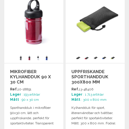
MIKROFIBER
UPPFRISKANDE
KYLHANDDUK 90 X
SPORTHANDDUK
30 CM
300X800 MM
Ref.
10-18891
Ref.
13-48406
Lager
: 193 artiklar
Lager
: 1 713 artiklar
Mått
: 90 x 30 cm
Mått
: 300 x 800 mm
Sporthandduk i mikrofiber
Kylhandduk för sport,
90x30 cm, lätt och
återanvändbar och tvättbar,
uppfriskande, perfekt för
perfekt för sportaktiviteter.
sportaktiviteter. Transparent
Mått: 300 x 800 mm. Fodral
fodral med karbinhake ingår.
ingår.