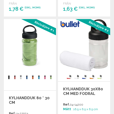
FRÅN
FRÅN
1,78 €
1,63 €
EXKL. MOMS
EXKL. MOMS
BESTÄLL
BESTÄLL
Bästsäljare #1
Bästsäljare #2
Begär offert
Begär offert
KYLHANDDUK 30X80
CM MED FODRAL
KYLHANDDUK 80 * 30
CM
Ref.
04-14200
Mått
: 16.5 x 6.5 x 6.5 cm
Ref.
13-22923