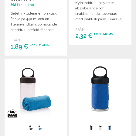
Kylhandduk i polyester,
Mått
: 440 ml
absorberande och
Setet inkluderar en praktisk
snabbtorkande, levereras
flaska på 440 ml och en
med praktisk påse. Finns i 5
återanvändbar uppfriskande
färger. Mått: 30 x 80 cm.
handduk, perfekt för sport.
FRÅN
2,32 €
EXKL. MOMS
FRÅN
1,89 €
EXKL. MOMS
BESTÄLL
Begär offert
BESTÄLL
Begär offert