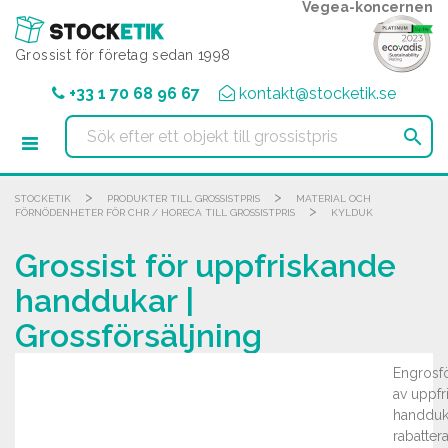
Cookie- hanteringspanel
Vegea-koncernen
Grossist för företag sedan 1998
+33 1 70 68 96 67
kontakt@stocketik.se

>
>
STOCKETIK
PRODUKTER TILL GROSSISTPRIS
MATERIAL OCH
>
FÖRNÖDENHETER FÖR CHR / HORECA TILL GROSSISTPRIS
KYLDUK
Grossist för uppfriskande
handdukar |
Grossförsäljning
Engrosfö
av uppfr
handduka
rabatter