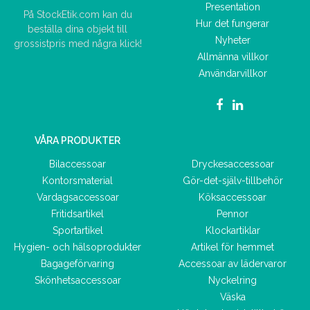
Presentation
På StockEtik.com kan du
Hur det fungerar
beställa dina objekt till
Nyheter
grossistpris med några klick!
Allmänna villkor
Användarvillkor
VÅRA PRODUKTER
Bilaccessoar
Dryckesaccessoar
Kontorsmaterial
Gör-det-själv-tillbehör
Vardagsaccessoar
Köksaccessoar
Fritidsartikel
Pennor
Sportartikel
Klockartiklar
Hygien- och hälsoprodukter
Artikel för hemmet
Bagageförvaring
Accessoar av lädervaror
Skönhetsaccessoar
Nyckelring
Väska