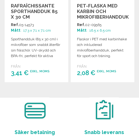
RAFRAÎCHISSANTE
PET-FLASKA MED
SPORTHANDDUK 85
KARBIN OCH
X 30 CM
MIKROFIBERHANDDUK
TILL GROSSISTPRIS
Ref.
05-14573
Ref.
02-09565
Mått
: 17.3 x 7.1 x 7.1 cm
Mått
: 16.5 x 6.5 cm
Sporthandduk (85 x 30 cm) i
Flaskor i PET med karbinhake
mikrofiber som snabbt återfår
och inkluderad
sin fräschör. UV-skydd och
mikrofiberhandduk, perfekt
BPA-fri, perfekt för aktiva
för sport och träning.
utomhus.
FRÅN
FRÅN
3,41 €
2,08 €
EXKL. MOMS
EXKL. MOMS
BESTÄLL
BESTÄLL
Begär offert
Begär offert
Säker betalning
Snabb leverans