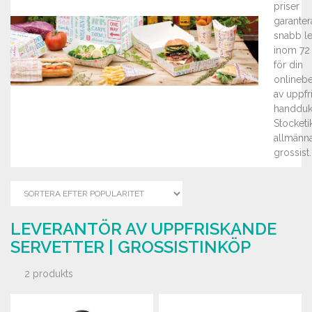
priser
garante
snabb l
inom 72
för din
onlinebe
av uppfr
handduk
Stocketik
allmänn
grossist.
LEVERANTÖR AV UPPFRISKANDE
SERVETTER | GROSSISTINKÖP
2 produkts