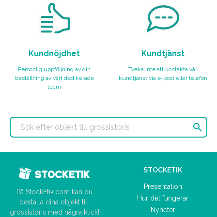
Kundnöjdhet
Kundtjänst
Personlig uppföljning av din
Tveka inte att kontakta vår
beställning av vårt dedikerade
kundtjänst via e-post eller telefon
team

STOCKETIK
Presentation
På StockEtik.com kan du
Hur det fungerar
beställa dina objekt till
Nyheter
grossistpris med några klick!