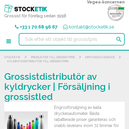
Cookie- hanteringspanel
Vegea-koncernen
Grossist för företag sedan 1998
+33 1 70 68 96 67
kontakt@stocketik.se

>
>
>
STOCKETIK
PRODUKTER TILL GROSSISTPRIS
DRYCKESACCESSOAR
KYLDRYCKDISTRIBUTÖR TILL GROSSISTPRIS
Grossistdistributör av
kyldrycker | Försäljning i
grossistled
Engrosförsäljning av kalla
dryckesautomater. Bästa
rabatterade priser garanteras och
snabb leverans inom 72 timmar för