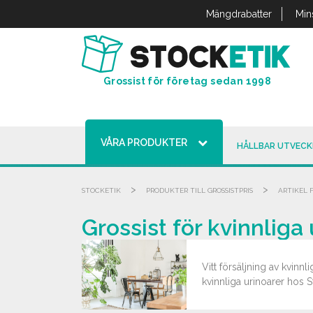
Cookie- hanteringspanel
Mängdrabatter
Min
Grossist för företag sedan 1998
VÅRA PRODUKTER
HÅLLBAR UTVECK
>
>
STOCKETIK
PRODUKTER TILL GROSSISTPRIS
ARTIKEL 
Grossist för kvinnliga
Vitt försäljning av kvinn
kvinnliga urinoarer hos S