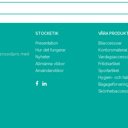
STOCKETIK
VÅRA PRODUK
Presentation
Bilaccessoar
Hur det fungerar
Kontorsmaterial
 grossistpris med
Nyheter
Vardagsaccess
Allmänna villkor
Fritidsartikel
Användarvillkor
Sportartikel
Hygien- och hä
Bagageförvarin
Skönhetsaccess