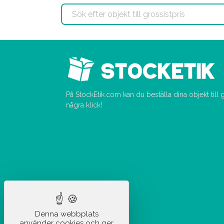
På StockEtik.com kan du beställa dina objekt till
några klick!
Denna webbplats
använder cookies och ger