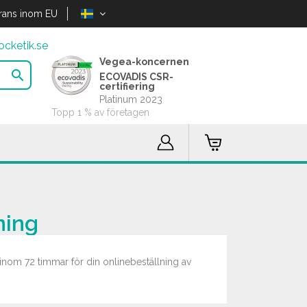
rans inom EU
cketik.se
Vegea-koncernen

ECOVADIS CSR-
certifiering
Platinum 2023
Topp 1 % av företagen
ning
s inom 72 timmar för din onlinebeställning av