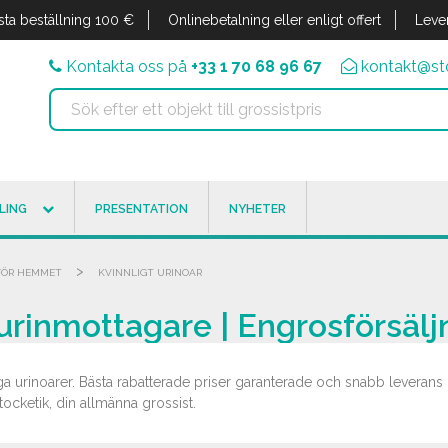
sta beställning 100 €
Onlinebetalning eller enligt offert
Leve
Kontakta oss på
+33 1 70 68 96 67
kontakt@sto
LING
PRESENTATION
NYHETER
>
FÖR HEMMET
KVINNLIGT URINOAR
 urinmottagare | Engrosförsälj
liga urinoarer. Bästa rabatterade priser garanterade och snabb leveran
tocketik, din allmänna grossist.