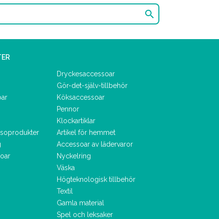

TER
Dryckesaccessoar
Gör-det-själv-tillbehör
oar
Köksaccessoar
Pennor
Klockartiklar
lsoprodukter
Artikel för hemmet
g
Accessoar av lädervaror
oar
Nyckelring
Väska
Högteknologisk tillbehör
Textil
Gamla material
Spel och leksaker