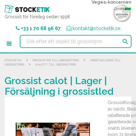
Cookie- hanteringspanel
Vegea-koncernen
Grossist för företag sedan 1998
+33 1 70 68 96 67
kontakt@stocketik.se

>
>
STOCKETIK
PRODUKTER TILL GROSSISTPRIS
ARBETSKLÄDER TILL
>
GROSSISTPRIS
KALOTT TILL GROSSISTPRIS
Grossist calot | Lager |
Försäljning i grossistled
Grossistförsäl
av calots. Bäst
rabatterade pr
garanterade o
snabb leveran
inom 72 timm