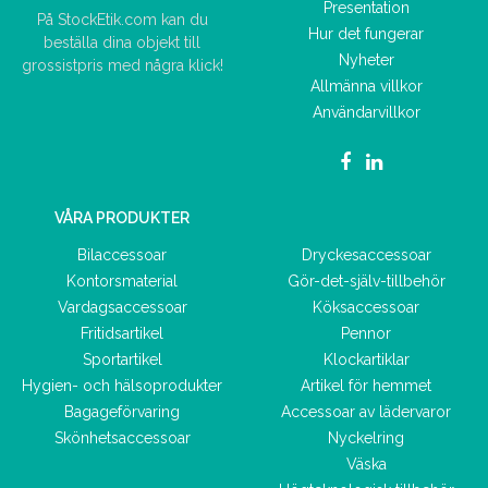
Presentation
På StockEtik.com kan du
Hur det fungerar
beställa dina objekt till
Nyheter
grossistpris med några klick!
Allmänna villkor
Användarvillkor
VÅRA PRODUKTER
Bilaccessoar
Dryckesaccessoar
Kontorsmaterial
Gör-det-själv-tillbehör
Vardagsaccessoar
Köksaccessoar
Fritidsartikel
Pennor
Sportartikel
Klockartiklar
Hygien- och hälsoprodukter
Artikel för hemmet
Bagageförvaring
Accessoar av lädervaror
Skönhetsaccessoar
Nyckelring
Väska