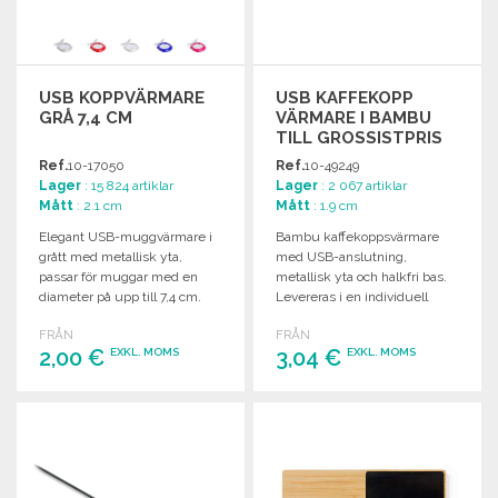
USB KOPPVÄRMARE
USB KAFFEKOPP
GRÅ 7,4 CM
VÄRMARE I BAMBU
TILL GROSSISTPRIS
Ref.
10-17050
Ref.
10-49249
Lager
: 15 824 artiklar
Lager
: 2 067 artiklar
Mått
: 2.1 cm
Mått
: 1.9 cm
Elegant USB-muggvärmare i
Bambu kaffekoppsvärmare
grått med metallisk yta,
med USB-anslutning,
passar för muggar med en
metallisk yta och halkfri bas.
diameter på upp till 7,4 cm.
Levereras i en individuell
låda.
FRÅN
FRÅN
2,00 €
3,04 €
EXKL. MOMS
EXKL. MOMS
BESTÄLL
BESTÄLL
Begär offert
Begär offert