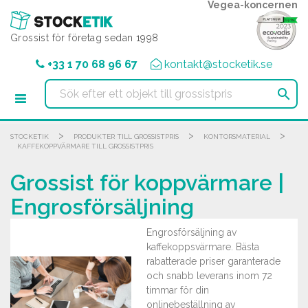
Cookie- hanteringspanel
Vegea-koncernen
Grossist för företag sedan 1998
+33 1 70 68 96 67
kontakt@stocketik.se

>
>
>
STOCKETIK
PRODUKTER TILL GROSSISTPRIS
KONTORSMATERIAL
KAFFEKOPPVÄRMARE TILL GROSSISTPRIS
Grossist för koppvärmare |
Engrosförsäljning
Engrosförsäljning av
kaffekoppsvärmare. Bästa
rabatterade priser garanterade
och snabb leverans inom 72
timmar för din
onlinebeställning av