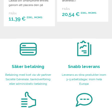
Ladda din smartphone enkelt
levereras i
genom att placera den på
presentförpackning.
FRÅN
stödet.
20,54 €
EXKL. MOMS
FRÅN
11,39 €
EXKL. MOMS
BESTÄLL
BESTÄLL
Begär offert
Begär offert
Säker betalning
Snabb leverans
Betalning med kort via vår partner
Leverans av dina produkter inom
Société Générale, banköverföring
3–5 arbetsdagar, inom hela
eller administrativ betalning
Europa