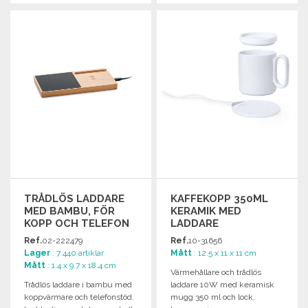
BESTÄLL
BESTÄLL
Begär offert
Begär offert
TRÅDLÖS LADDARE
KAFFEKOPP 350ML
MED BAMBU, FÖR
KERAMIK MED
KOPP OCH TELEFON
LADDARE
Ref.
02-222479
Ref.
10-31656
Lager
: 7 440 artiklar
Mått
: 12.5 x 11 x 11 cm
Mått
: 1.4 x 9.7 x 18.4 cm
Värmehållare och trådlös
Trådlös laddare i bambu med
laddare 10W med keramisk
koppvärmare och telefonstöd.
mugg 350 ml och lock,