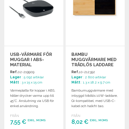
USB-VÄRMARE FÖR
BAMBU
MUGGAR I ABS-
MUGGVÄRMARE MED
MATERIAL
TRÅDLÖS LADDARE
10W
Ref.
02-219909
Ref.
10-212392
Lager
: 5 092 artiklar
Lager
: 2 600 artiklar
Mått
: 3 x 15 x 15 cm
Mått
: 1.3 x 18.2 x 9.7 cm
Värmeplatta för koppar i ABS,
Bambumuggvärmare med
håller drycker varma upp till
inbyggd trådlös 10W-laddare,
45°C. Anslutning via USB för
Qi-kompatibel, med USB-C-
enkel användning.
kabel och halkfri bas.
FRÅN
FRÅN
7,55 €
8,02 €
EXKL. MOMS
EXKL. MOMS