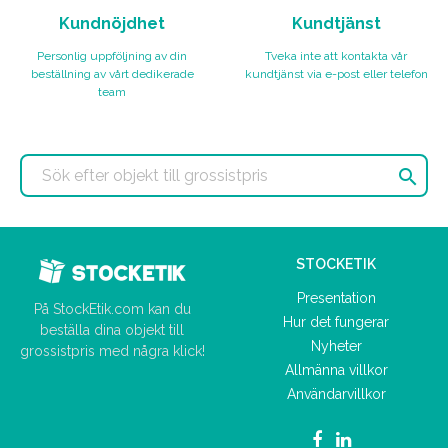
Kundnöjdhet
Kundtjänst
Personlig uppföljning av din
Tveka inte att kontakta vår
beställning av vårt dedikerade
kundtjänst via e-post eller telefon
team

STOCKETIK
Presentation
På StockEtik.com kan du
Hur det fungerar
beställa dina objekt till
Nyheter
grossistpris med några klick!
Allmänna villkor
Användarvillkor