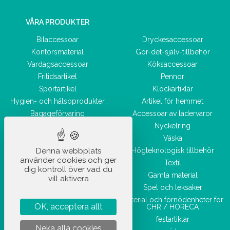
VÅRA PRODUKTER
Bilaccessoar
Dryckesaccessoar
Kontorsmaterial
Gör-det-själv-tillbehör
Vardagsaccessoar
Köksaccessoar
Fritidsartikel
Pennor
Sportartikel
Klockartiklar
Hygien- och hälsoprodukter
Artikel för hemmet
Bagageförvaring
Accessoar av lädervaror
Skönhetsaccessoar
Nyckelring
Väska
Denna webbplats
Högteknologisk tillbehör
använder cookies och ger
Textil
dig kontroll över vad du
Gamla material
vill aktivera
Spel och leksaker
Material och förnödenheter för
OK, acceptera allt
CHR / HORECA
festartiklar
Neka alla cookies