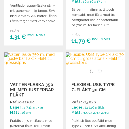
Mått
: 16 x 16 x 17 cm
Ventilationssprayflaska på 35
Bärbar mini dimma, lätt och
ml, genomskinlig kropp, EVA-
kompakt, med fläkt med tre
blad, drivs av AA-batteri, finns
hastigheter och en vattentank
i flera färger med karbinhake.
på 700 ml för fräsch luft.
FRÅN
FRÅN
1,31 €
EXKL. MOMS
11,79 €
EXKL. MOMS
BESTÄLL
BESTÄLL
Begär offert
Begär offert
VATTENFLASKA 350
FLEXIBEL USB TYPE
ML MED JUSTERBAR
C-FLÄKT 30 CM
FLÄKT
Ref.
10-221680
Ref.
10-238246
Lager
: 4 732 artiklar
Lager
: 14 146 artiklar
Mått
: 16 cm
Mått
: 30.5 x 2.3 x 2.3 cm
Praktisk 350 ml flaska med
Praktisk flexibel fläkt med
justerbar fläkt, 1200 mAh
Type C- och USB-anslutning,