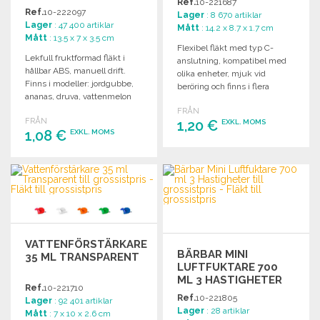
Ref.
10-221687
Ref.
10-222097
Lager
: 8 670 artiklar
Lager
: 47 400 artiklar
Mått
: 14.2 x 8.7 x 1.7 cm
Mått
: 13.5 x 7 x 3.5 cm
Flexibel fläkt med typ C-
Lekfull fruktformad fläkt i
anslutning, kompatibel med
hållbar ABS, manuell drift.
olika enheter, mjuk vid
Finns i modeller: jordgubbe,
beröring och finns i flera
ananas, druva, vattenmelon
färger.
och apelsin.
FRÅN
FRÅN
1,20 €
EXKL. MOMS
1,08 €
EXKL. MOMS
BESTÄLL
BESTÄLL
Begär offert
Begär offert
VATTENFÖRSTÄRKARE
BÄRBAR MINI
35 ML TRANSPARENT
LUFTFUKTARE 700
ML 3 HASTIGHETER
Ref.
10-221710
Ref.
10-221805
Lager
: 92 401 artiklar
Lager
: 28 artiklar
Mått
: 7 x 10 x 2.6 cm