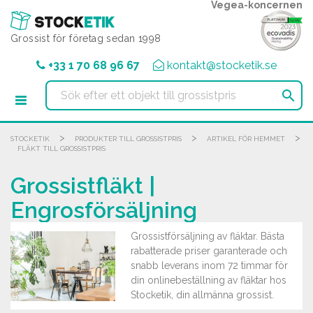
Cookie- hanteringspanel
Vegea-koncernen
Grossist för företag sedan 1998
+33 1 70 68 96 67
kontakt@stocketik.se

>
>
>
STOCKETIK
PRODUKTER TILL GROSSISTPRIS
ARTIKEL FÖR HEMMET
FLÄKT TILL GROSSISTPRIS
Grossistfläkt |
Engrosförsäljning
Grossistförsäljning av fläktar. Bästa
rabatterade priser garanterade och
snabb leverans inom 72 timmar för
din onlinebeställning av fläktar hos
Stocketik, din allmänna grossist.