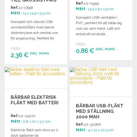
Ref.
02-04551
Ref.
10-17918
Mått
: 14.5 x 9 x 1.5 cm
Mått
: 14 x 14.9 x 9.5 cm
Kompakt USB-ventilator i
Kompakt och robust USB-
PVC, perfekt för att hålla dig
skrivbordsfläkt med bakre
sval var som helst. Lätt och
strömbrytare och central zon
enkel att använda.
för anpassning. Perfekt för
småföretag och kontor.
FRÅN
FRÅN
0,86 €
EXKL. MOMS
2,36 €
EXKL. MOMS
BESTÄLL
BESTÄLL
Begär offert
Begär offert
BÄRBAR ELEKTRISK
FLÄKT MED BATTERI
BÄRBAR USB-FLÄKT
MED STÄLLNING
Ref.
02-04072
2000 MAH
Mått
: 2.8 x 10 x 3.2 cm
Ref.
02-32086
Elektrisk fläkt som drivs av 2
Mått
: 4 x 21 x 10.5 cm
AAA-batterier (ej