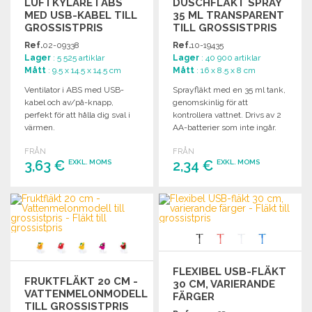
LUFTKYLARE I ABS
DUSCHFLÄKT SPRAY
MED USB-KABEL TILL
35 ML TRANSPARENT
GROSSISTPRIS
TILL GROSSISTPRIS
Ref.
02-09338
Ref.
10-19435
Lager
: 5 525 artiklar
Lager
: 40 900 artiklar
Mått
: 9.5 x 14.5 x 14.5 cm
Mått
: 16 x 8.5 x 8 cm
Ventilator i ABS med USB-
Sprayfläkt med en 35 ml tank,
kabel och av/på-knapp,
genomskinlig för att
perfekt för att hålla dig sval i
kontrollera vattnet. Drivs av 2
värmen.
AA-batterier som inte ingår.
FRÅN
FRÅN
3,63 €
2,34 €
EXKL. MOMS
EXKL. MOMS
BESTÄLL
BESTÄLL
Begär offert
Begär offert
FLEXIBEL USB-FLÄKT
FRUKTFLÄKT 20 CM -
30 CM, VARIERANDE
VATTENMELONMODELL
FÄRGER
TILL GROSSISTPRIS