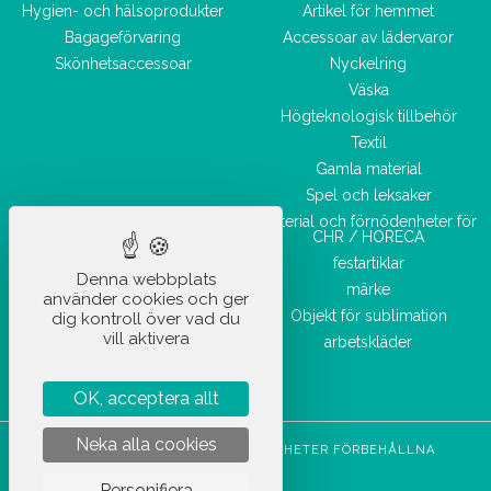
Hygien- och hälsoprodukter
Artikel för hemmet
Bagageförvaring
Accessoar av lädervaror
Skönhetsaccessoar
Nyckelring
Väska
Högteknologisk tillbehör
Textil
Gamla material
Spel och leksaker
Material och förnödenheter för
CHR / HORECA
festartiklar
Denna webbplats
märke
använder cookies och ger
Objekt för sublimation
dig kontroll över vad du
vill aktivera
arbetskläder
OK, acceptera allt
Neka alla cookies
STOCKETIK © 2023 - ALLA RÄTTIGHETER FÖRBEHÅLLNA
CGVU
Personifiera