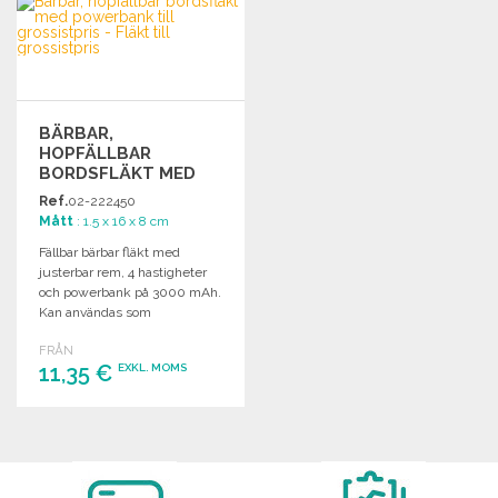
Begär offert
Begär offert
BÄRBAR,
HOPFÄLLBAR
BORDSFLÄKT MED
POWERBANK
Ref.
02-222450
Mått
: 1.5 x 16 x 8 cm
Fällbar bärbar fläkt med
justerbar rem, 4 hastigheter
och powerbank på 3000 mAh.
Kan användas som
bordsvärmare.
FRÅN
11,35 €
EXKL. MOMS
BESTÄLL
Begär offert