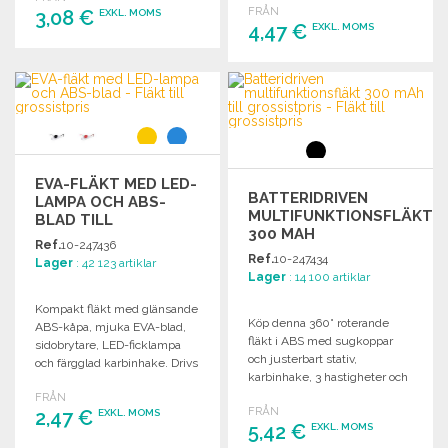
FRÅN
3,08 €
EXKL. MOMS
4,47 €
EXKL. MOMS
BESTÄLL
BESTÄLL
Begär offert
Begär offert
EVA-FLÄKT MED LED-
BATTERIDRIVEN
LAMPA OCH ABS-
MULTIFUNKTIONSFLÄKT
BLAD TILL
300 MAH
GROSSISTPRIS
Ref.
10-247436
Ref.
10-247434
Lager
: 42 123 artiklar
Lager
: 14 100 artiklar
Kompakt fläkt med glänsande
Köp denna 360° roterande
ABS-kåpa, mjuka EVA-blad,
fläkt i ABS med sugkoppar
sidobrytare, LED-ficklampa
och justerbart stativ,
och färgglad karbinhake. Drivs
karbinhake, 3 hastigheter och
av 2 AA-batterier (ingår ej),
300 mAh batteri med USB-
FRÅN
säljs i partier.
FRÅN
2,47 €
A/USB-C kabel inkluderad.
EXKL. MOMS
5,42 €
EXKL. MOMS