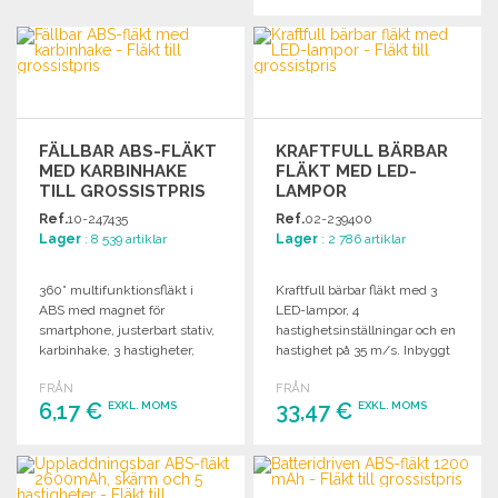
BESTÄLL
BESTÄLL
Begär offert
Begär offert
FÄLLBAR ABS-FLÄKT
KRAFTFULL BÄRBAR
MED KARBINHAKE
FLÄKT MED LED-
TILL GROSSISTPRIS
LAMPOR
Ref.
10-247435
Ref.
02-239400
Lager
: 8 539 artiklar
Lager
: 2 786 artiklar
360° multifunktionsfläkt i
Kraftfull bärbar fläkt med 3
ABS med magnet för
LED-lampor, 4
smartphone, justerbart stativ,
hastighetsinställningar och en
karbinhake, 3 hastigheter,
hastighet på 35 m/s. Inbyggt
USB A till USB C-kabel ingår
batteri 4000 mAh.
FRÅN
FRÅN
och 300 mAh batteri; köp i
6,17 €
33,47 €
EXKL. MOMS
EXKL. MOMS
storpack.
BESTÄLL
BESTÄLL
Begär offert
Begär offert