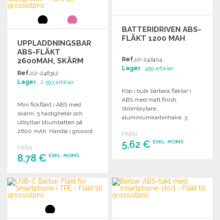
BATTERIDRIVEN ABS-
FLÄKT 1200 MAH
UPPLADDNINGSBAR
ABS-FLÄKT
Ref.
10-247404
2600MAH, SKÄRM
Lager
: 459 artiklar
OCH 5 HASTIGHETER
Ref.
02-246312
Lager
: 2 593 artiklar
Köp i bulk bärbara fläktar i
ABS med matt finish,
Mini fickfläkt i ABS med
strömbrytare,
skärm, 5 hastigheter och
aluminiumkarbinhake, 3
utbytbar litiumbatteri på
hastigheter, 26 W, 14500-
2600 mAh. Handla i grossist
FRÅN
batteri 1200 mAh, USB-C-
för att utrusta dina
5,62 €
EXKL. MOMS
ingång och kabel ingår.
FRÅN
försäljningsställen och
8,78 €
EXKL. MOMS
evenemang.
BESTÄLL
BESTÄLL
Begär offert
Begär offert