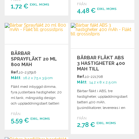
FRÅN
1,72 €
EXKL. MOMS
4,48 €
EXKL. MOMS
BESTÄLL
BESTÄLL
Begär offert
Begär offert
BÄRBAR
BÄRBAR FLÄKT ABS
SPRAYFLÄKT 20 ML
3 HASTIGHETER 400
800 MAH
MAH TILL
Ref.
10-237916
GROSSISTPRIS
Ref.
10-221708
Mått
: 16.2 x 7.5 x 3.9 cm
Mått
: 14.2 x 8 x 2.5 cm
Fläkt med inbyggd dimma,
Bärbar fläkt i ABS, tre
fyra justerbara hastigheter, 20
hastigheter, uppladdningsbart
ml tank, mångsidig design
batteri 400 mAh,
och uppladdningsbart batteri
ljusindikatorer, levereras i en
på 800 mAh.
kraftkartong.
FRÅN
FRÅN
5,59 €
EXKL. MOMS
2,78 €
EXKL. MOMS
BESTÄLL
BESTÄLL