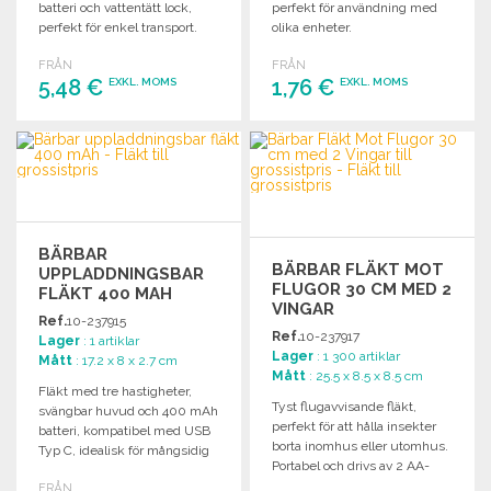
batteri och vattentätt lock,
perfekt för användning med
perfekt för enkel transport.
olika enheter.
FRÅN
FRÅN
5,48 €
1,76 €
EXKL. MOMS
EXKL. MOMS
BESTÄLL
BESTÄLL
Begär offert
Begär offert
BÄRBAR
BÄRBAR FLÄKT MOT
UPPLADDNINGSBAR
FLUGOR 30 CM MED 2
FLÄKT 400 MAH
VINGAR
Ref.
10-237915
Ref.
10-237917
Lager
: 1 artiklar
Lager
: 1 300 artiklar
Mått
: 17.2 x 8 x 2.7 cm
Mått
: 25.5 x 8.5 x 8.5 cm
Fläkt med tre hastigheter,
Tyst flugavvisande fläkt,
svängbar huvud och 400 mAh
perfekt för att hålla insekter
batteri, kompatibel med USB
borta inomhus eller utomhus.
Typ C, idealisk för mångsidig
Portabel och drivs av 2 AA-
användning.
batterier.
FRÅN