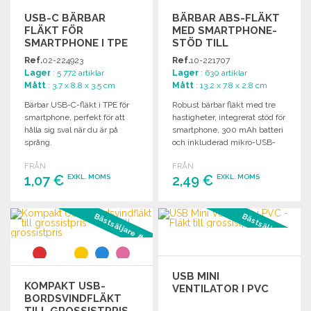
USB-C BÄRBAR
BÄRBAR ABS-FLÄKT
FLÄKT FÖR
MED SMARTPHONE-
SMARTPHONE I TPE
STÖD TILL
TILL GROSSISTPRIS
GROSSISTPRIS
Ref.
02-224923
Ref.
10-221707
Lager
: 5 772 artiklar
Lager
: 630 artiklar
Mått
: 3.7 x 8.8 x 3.5 cm
Mått
: 13.2 x 7.8 x 2.8 cm
Bärbar USB-C-fläkt i TPE för
Robust bärbar fläkt med tre
smartphone, perfekt för att
hastigheter, integrerat stöd för
hålla sig sval när du är på
smartphone, 300 mAh batteri
språng.
och inkluderad mikro-USB-
kabel.
FRÅN
FRÅN
1,07 €
2,49 €
EXKL. MOMS
EXKL. MOMS
BESTÄLL
BESTÄLL
Bästsäljare #2
Bästsäljare #3
Begär offert
Begär offert
USB MINI
KOMPAKT USB-
VENTILATOR I PVC
BORDSVINDFLÄKT
TILL GROSSISTPRIS