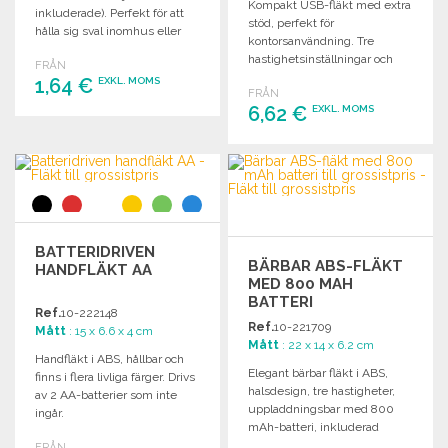
Kompakt USB-fläkt med extra
inkluderade). Perfekt för att
stöd, perfekt för
hålla sig sval inomhus eller
kontorsanvändning. Tre
utomhus.
hastighetsinställningar och
FRÅN
uppladdningsbart batteri på
1,64 €
EXKL. MOMS
FRÅN
2000 mAh.
6,62 €
EXKL. MOMS
BESTÄLL
BESTÄLL
Begär offert
Begär offert
BATTERIDRIVEN
BÄRBAR ABS-FLÄKT
HANDFLÄKT AA
MED 800 MAH
BATTERI
Ref.
10-222148
Ref.
10-221709
Mått
: 15 x 6.6 x 4 cm
Mått
: 22 x 14 x 6.2 cm
Handfläkt i ABS, hållbar och
Elegant bärbar fläkt i ABS,
finns i flera livliga färger. Drivs
halsdesign, tre hastigheter,
av 2 AA-batterier som inte
uppladdningsbar med 800
ingår.
mAh-batteri, inkluderad
mikro-USB-kabel.
FRÅN