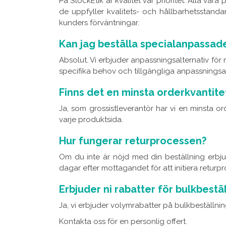
På StockEtik är kvalitet vår prioritet. Alla vår
de uppfyller kvalitets- och hållbarhetsstandar
kunders förväntningar.
Kan jag beställa specialanpassad
Absolut. Vi erbjuder anpassningsalternativ för
specifika behov och tillgängliga anpassningsal
Finns det en minsta orderkvantite
Ja, som grossistleverantör har vi en minsta ord
varje produktsida.
Hur fungerar returprocessen?
Om du inte är nöjd med din beställning erbju
dagar efter mottagandet för att initiera returp
Erbjuder ni rabatter för bulkbestä
Ja, vi erbjuder volymrabatter på bulkbeställning
Kontakta oss för en personlig offert.