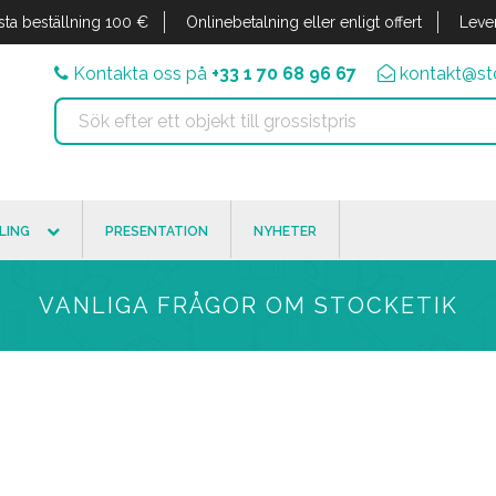
sta beställning 100 €
Onlinebetalning eller enligt offert
Leve
Kontakta oss på
+33 1 70 68 96 67
kontakt@sto
LING
PRESENTATION
NYHETER
VANLIGA FRÅGOR OM STOCKETIK