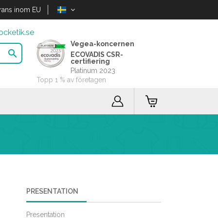
rans inom EU
cketik.se
Vegea-koncernen

ECOVADIS CSR-
certifiering
Platinum 2023
Topp 1 % av företagen
PRESENTATION
Presentation