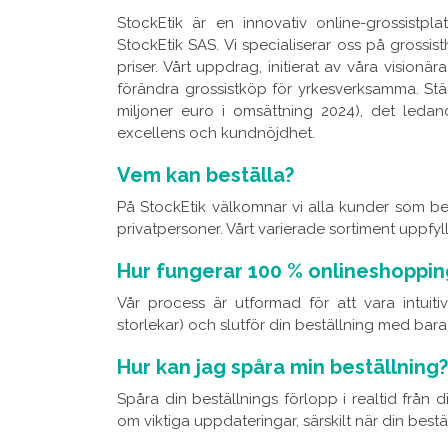
StockEtik är en innovativ online-grossistp
StockEtik SAS. Vi specialiserar oss på grossist
priser. Vårt uppdrag, initierat av våra vision
förändra grossistköp för yrkesverksamma. S
miljoner euro i omsättning 2024), det ledand
excellens och kundnöjdhet.
Vem kan beställa?
På StockEtik välkomnar vi alla kunder som best
privatpersoner. Vårt varierade sortiment uppfy
Hur fungerar 100 % onlineshoppin
Vår process är utformad för att vara intuitiv:
storlekar) och slutför din beställning med bara 
Hur kan jag spåra min beställning?
Spåra din beställnings förlopp i realtid frå
om viktiga uppdateringar, särskilt när din bestä