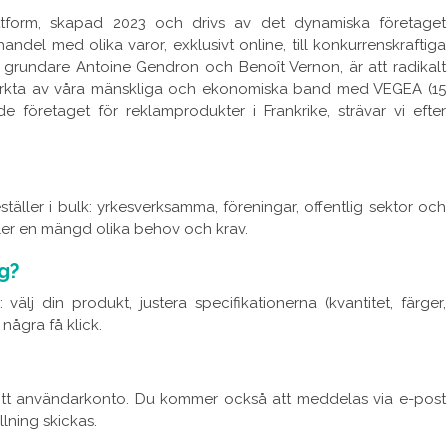
lattform, skapad 2023 och drivs av det dynamiska företaget
handel med olika varor, exklusivt online, till konkurrenskraftiga
ära grundare Antoine Gendron och Benoît Vernon, är att radikalt
tärkta av våra mänskliga och ekonomiska band med VEGEA (15
e företaget för reklamprodukter i Frankrike, strävar vi efter
äller i bulk: yrkesverksamma, föreningar, offentlig sektor och
ller en mängd olika behov och krav.
g?
 välj din produkt, justera specifikationerna (kvantitet, färger,
några få klick.
n ditt användarkonto. Du kommer också att meddelas via e-post
llning skickas.