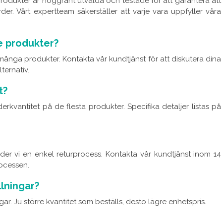
a produkter är noggrant utvalda och testade för att garantera att
der. Vårt expertteam säkerställer att varje vara uppfyller våra
e produkter?
 många produkter. Kontakta vår kundtjänst för att diskutera dina
ternativ.
t?
erkvantitet på de flesta produkter. Specifika detaljer listas på
der vi en enkel returprocess. Kontakta vår kundtjänst inom 14
rocessen.
llningar?
ar. Ju större kvantitet som beställs, desto lägre enhetspris.