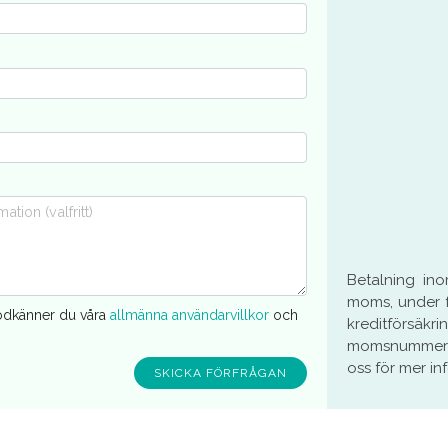
Betalning in
moms, under f
godkänner du våra
allmänna användarvillkor
och
kreditförsä
momsnummer s
oss för mer in