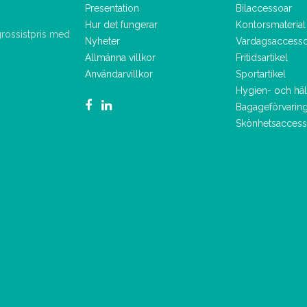
Presentation
Bilaccessoar
Hur det fungerar
Kontorsmaterial
 grossistpris med
Nyheter
Vardagsaccess
Allmänna villkor
Fritidsartikel
Användarvillkor
Sportartikel
Hygien- och hä
Bagageförvarin
Skönhetsaccess