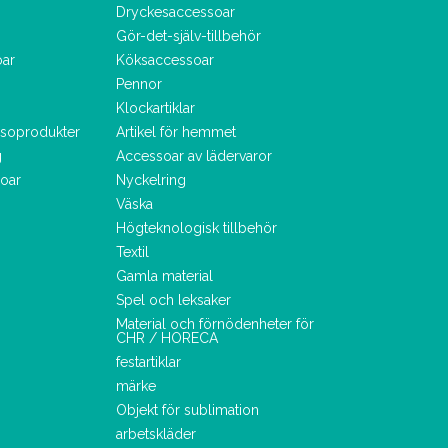
Dryckesaccessoar
Gör-det-själv-tillbehör
oar
Köksaccessoar
Pennor
Klockartiklar
lsoprodukter
Artikel för hemmet
g
Accessoar av lädervaror
oar
Nyckelring
Väska
Högteknologisk tillbehör
Textil
Gamla material
Spel och leksaker
Material och förnödenheter för
CHR / HORECA
festartiklar
märke
Objekt för sublimation
arbetskläder