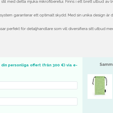
il med detta mjuka mikrofiberetui. Finns i ett brett utbud av livl
ssystem garanterar ett optimalt skydd. Med sin unika design är d
ssar perfekt för detaljhandlare som vill diversifiera sitt utbud m
Samma
in personliga offert (från 300 €) via e-