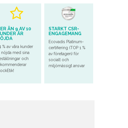
ER ÄN 9 AV 10
STARKT CSR-
UNDER ÄR
ENGAGEMANG
ÖJDA
Ecovadis Platinum-
4 % av våra kunder
certifiering (TOP 1 %
r nöjda med sina
av företagen) för
eställningar och
socialt och
ekommenderar
miljömässigt ansvar
tockEtik!