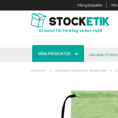
Cookie- hanteringspanel
Mängdrabatter
Min
Grossist för företag sedan 1998
VÅRA PRODUKTER
HÅLLBAR UTVECK
>
>
STOCKETIK
VARDAGSACCESSOAR TILL GROSSISTPRIS
E