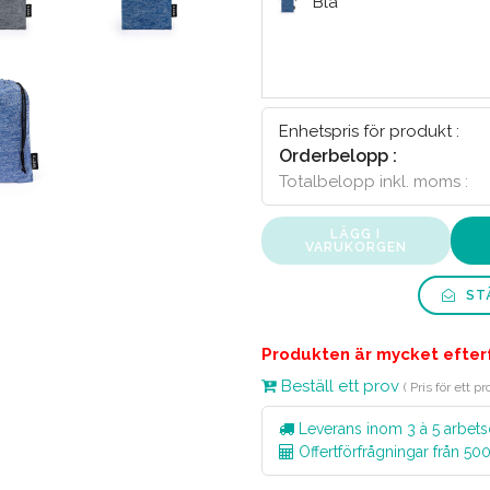
Blå
Enhetspris för produkt :
Orderbelopp :
Totalbelopp inkl. moms :
LÄGG I
VARUKORGEN
STÄ
Produkten är mycket efterf
Beställ ett prov
( Pris för ett 
Leverans inom 3 à 5 arbets
Offertförfrågningar från 50