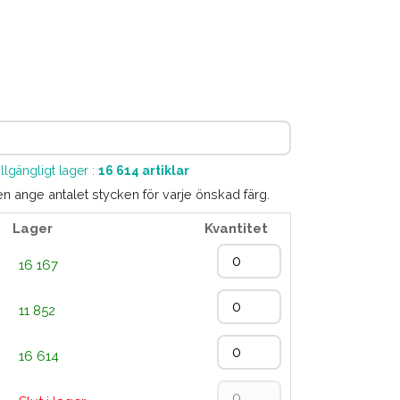
illgängligt lager :
16 614
artiklar
en ange antalet stycken för varje önskad färg.
Lager
Kvantitet
16 167
11 852
16 614