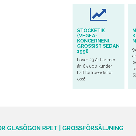
STOCKETIK
M
(VEGEA-
K
KONCERNEN),
N
GROSSIST SEDAN
9
1998
ä
I över 23 år har mer
b
än 65 000 kunder
r
haft förtroende för
S
oss!
ÖR GLASÖGON RPET | GROSSFÖRSÄLJNING