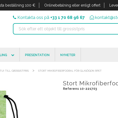
sta beställning 100 €
Onlinebetalning eller enligt offert
Leve
Kontakta oss på
+33 1 70 68 96 67
kontakt@sto
LING
PRESENTATION
NYHETER
>
TUI TILL GROSSISTPRIS
STORT MIKROFIBERFODRAL FÖR GLASÖGON RPET
Stort Mikrofiberfo
Referens 10-221703