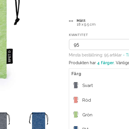
Mått
18 x 9.5 cm
KVANTITET
Minsta beställning: 95 artiklar
- T
Produkten har
4 färger
. Vänlig
Färg
Svart
Röd
Grön