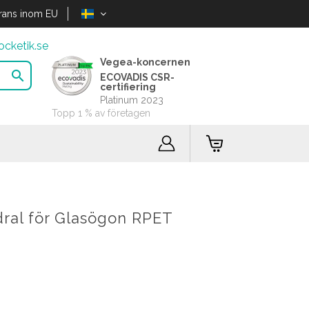
rans inom EU
cketik.se
Vegea-koncernen

ECOVADIS CSR-
certifiering
Platinum 2023
Topp 1 % av företagen
dral för Glasögon RPET