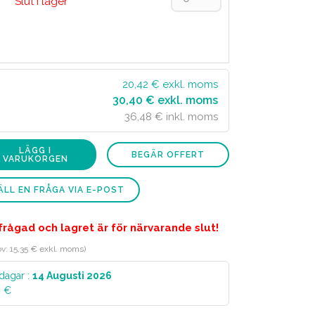
Slut i lager
20,42
€ exkl. moms
30,40 € exkl. moms
36,48 € inkl. moms
LÄGG I
BEGÄR OFFERT
VARUKORGEN
LL EN FRÅGA VIA E-POST
rågad och lagret är för närvarande slut!
prov: 15,35 € exkl. moms)
dagar :
14 Augusti 2026
0 €