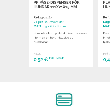
PP PÅSE-DISPENSER FÖR
PLA
HUNDAR 111X21X15 MM
HU
Ref.
13-22187
Ref.
Lager
: 24 735 artiklar
Lag
Mått
: 1.5 x 11.1 x 2.1 cm
Måt
Kompatibel och praktisk påse dispenser
Plas
i form av ett ben, inklusive 20
inneh
hundpåsar.
hjälp
FRÅN
FRÅ
0,52 €
0,
EXKL. MOMS
BESTÄLL
Begär offert