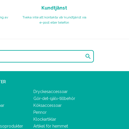
Kundtjänst
ing av
Tveka inte att kontakta vår kundtjänst via
e-post eller telefon

TER
Dryckesaccessoar
Gör-det-själv-tillbehör
oar
Köksaccessoar
Pennor
Klockartiklar
lsoprodukter
Artikel för hemmet