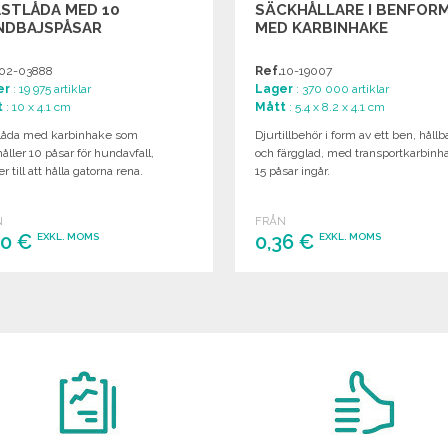
STLÅDA MED 10
SÄCKHÅLLARE I BENFOR
NDBAJSPÅSAR
MED KARBINHAKE
02-03888
Ref.
10-19007
er
: 19 975 artiklar
Lager
: 370 000 artiklar
t
: 10 x 4.1 cm
Mått
: 5.4 x 8.2 x 4.1 cm
tlåda med karbinhake som
Djurtillbehör i form av ett ben, hållb
åller 10 påsar för hundavfall,
och färgglad, med transportkarbinh
er till att hålla gatorna rena.
15 påsar ingår.
N
FRÅN
40 €
0,36 €
EXKL. MOMS
EXKL. MOMS
BESTÄLL
BESTÄLL
Begär offert
Begär offert