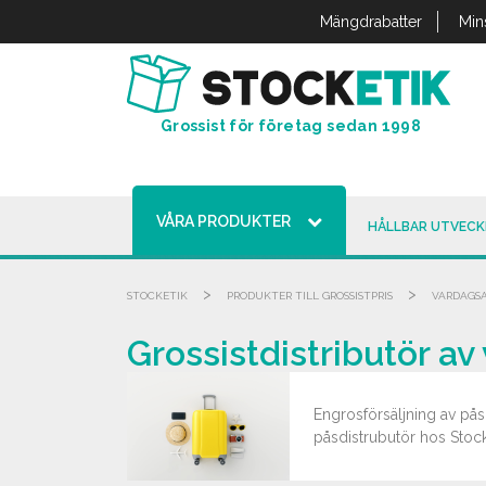
Cookie- hanteringspanel
Mängdrabatter
Min
Grossist för företag sedan 1998
VÅRA PRODUKTER
HÅLLBAR UTVECK
>
>
STOCKETIK
PRODUKTER TILL GROSSISTPRIS
VARDAGSA
Grossistdistributör av 
Engrosförsäljning av pås
påsdistrubutör hos Stocke