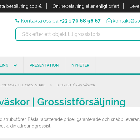
sta beställning 100 €
Onlinebetalning eller enligt offert
Leve
Kontakta oss på
+33 1 70 68 96 67
kontakt@sto
LING
PRESENTATION
NYHETER
>
CCESSOAR TILL GROSSISTPRIS
DISTRIBUTÖR AV VÄSKOR
väskor | Grossistförsäljning
distrubutörer. Bästa rabatterade priser garanterade och snabb leveran
tik, din allroundgrossist.