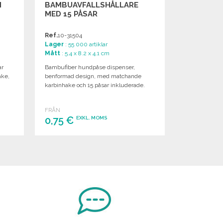
M
BAMBUAVFALLSHÅLLARE
MED 15 PÅSAR
Ref.
10-31504
Lager
: 55 000 artiklar
Mått
: 5.4 x 8.2 x 4.1 cm
ar
Bambufiber hundpåse dispenser,
ake,
benformad design, med matchande
karbinhake och 15 påsar inkluderade.
FRÅN
0,75 €
EXKL. MOMS
BESTÄLL
Begär offert