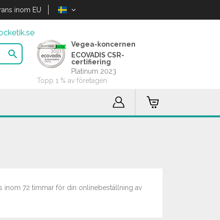
rans inom EU
cketik.se
Vegea-koncernen

ECOVADIS CSR-
certifiering
Platinum 2023
Topp 1 % av företagen
s inom 72 timmar för din onlinebeställning av