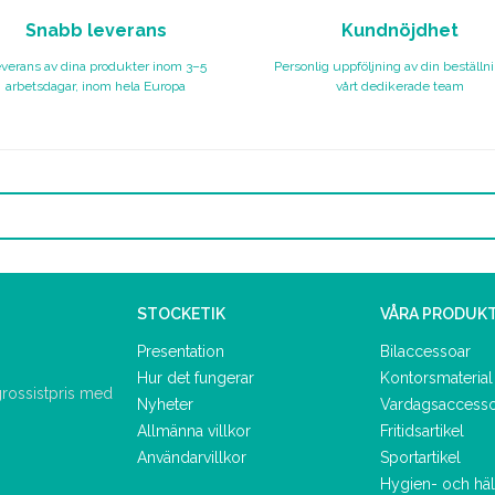
Snabb leverans
Kundnöjdhet
verans av dina produkter inom 3–5
Personlig uppföljning av din beställn
arbetsdagar, inom hela Europa
vårt dedikerade team
STOCKETIK
VÅRA PRODUK
Presentation
Bilaccessoar
Hur det fungerar
Kontorsmaterial
 grossistpris med
Nyheter
Vardagsaccess
Allmänna villkor
Fritidsartikel
Användarvillkor
Sportartikel
Hygien- och hä