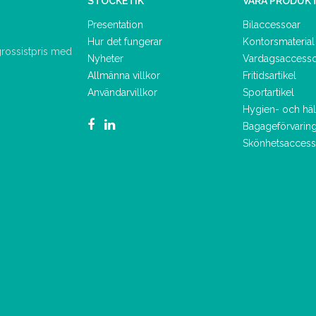
STOCKETIK
VÅRA PRODUK
Presentation
Bilaccessoar
Hur det fungerar
Kontorsmaterial
 grossistpris med
Nyheter
Vardagsaccess
Allmänna villkor
Fritidsartikel
Användarvillkor
Sportartikel
Hygien- och hä
Bagageförvarin
Skönhetsaccess