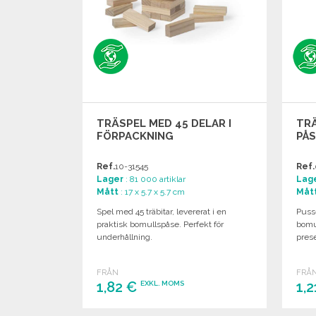
TRÄSPEL MED 45 DELAR I
TRÄ
FÖRPACKNING
PÅS
Ref.
10-31545
Ref.
Lager
: 81 000 artiklar
Lag
Mått
: 17 x 5.7 x 5.7 cm
Måt
Spel med 45 träbitar, levererat i en
Pusse
praktisk bomullspåse. Perfekt för
bomu
underhållning.
pres
FRÅN
FRÅ
1,82 €
1,
EXKL. MOMS