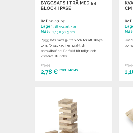
BYGGSATS I TRÄ MED 54
KVA
BLOCK I PÅSE
CM
Ref.
02-09867
Ref.
Lager
: 18 554 artiklar
Lag
Mått
: 17.5 x 5 x 5 cm
Måt
Byggsats med 54 träblock för att skapa
Kvadr
torn, förpackad i en praktisk
bomul
bomullspåse. Perfekt för roliga och
kreativa stunder.
FRÅN
FRÅ
2,78 €
1,
EXKL. MOMS
BESTÄLL
Begär offert