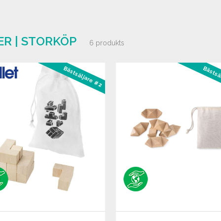
R | STORKÖP
6 produkts
Bästsäljare #2
Bästsä