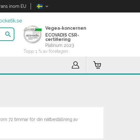
rans inom EU
cketik.se
Vegea-koncernen

ECOVADIS CSR-
certifiering
Platinum 2023
Topp 1 % av företagen
nom 72 timmar för din nätbeställning av