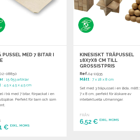
 PUSSEL MED 7 BITAR I
KINESISKT TRÄPUSSEL
E
18X7X8 CM TILL
GROSSISTPRIS
02-08850
Ref.
04-11935
er
: 15 653 artiklar
Mått
: 7 x 18 x 8 cm
t
: 4.5 x 4.5 x 4.5 cm
Set med 3 träpussel i en låda, mått 
l i trä med 7 bitar, förpackat i en
7 x 8 cm, perfekt för älskare av
llspåse. Perfekt för barn och som
intellektuella utmaningar.
ent.
FRÅN
6,52 €
EXKL. MOMS
N
21 €
EXKL. MOMS
BESTÄLL