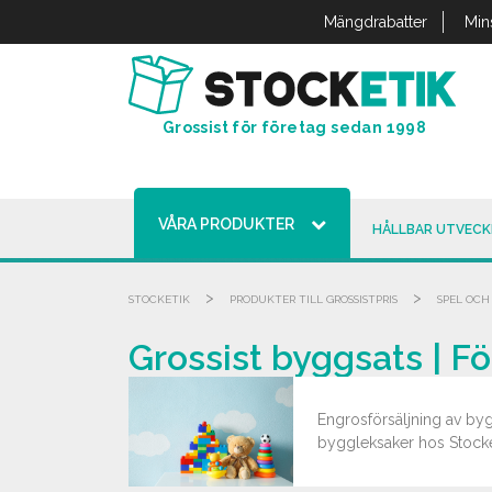
Cookie- hanteringspanel
Mängdrabatter
Min
Grossist för företag sedan 1998
VÅRA PRODUKTER
HÅLLBAR UTVECK
>
>
STOCKETIK
PRODUKTER TILL GROSSISTPRIS
SPEL OCH 
Grossist byggsats | Fö
Engrosförsäljning av byg
byggleksaker hos Stocket