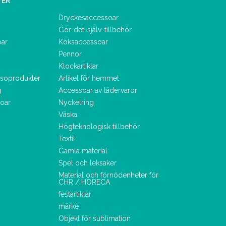
TER
Dryckesaccessoar
Gör-det-själv-tillbehör
oar
Köksaccessoar
Pennor
Klockartiklar
lsoprodukter
Artikel för hemmet
g
Accessoar av lädervaror
oar
Nyckelring
Väska
Högteknologisk tillbehör
Textil
Gamla material
Spel och leksaker
Material och förnödenheter för
CHR / HORECA
festartiklar
märke
Objekt för sublimation