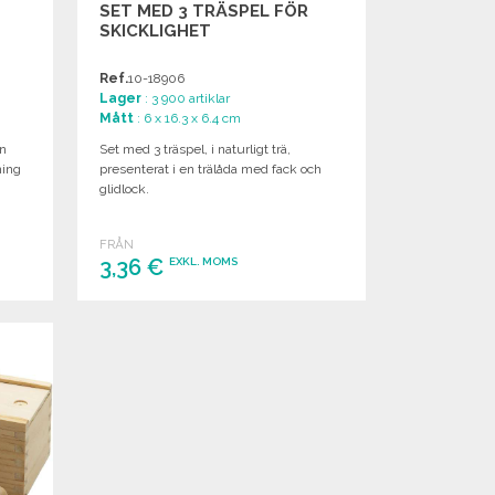
SET MED 3 TRÄSPEL FÖR
SKICKLIGHET
Ref.
10-18906
Lager
: 3 900 artiklar
Mått
: 6 x 16.3 x 6.4 cm
en
Set med 3 träspel, i naturligt trä,
ning
presenterat i en trälåda med fack och
glidlock.
FRÅN
3,36 €
EXKL. MOMS
BESTÄLL
Begär offert