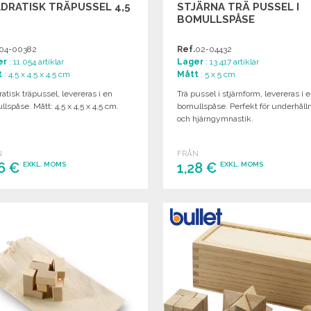
DRATISK TRÄPUSSEL 4,5
STJÄRNA TRÄ PUSSEL I
BOMULLSPÅSE
04-00382
Ref.
02-04432
er
: 11 054 artiklar
Lager
: 13 417 artiklar
t
: 4.5 x 4.5 x 4.5 cm
Mått
: 5 x 5 cm
atisk träpussel, levereras i en
Trä pussel i stjärnform, levereras i 
lspåse. Mått: 4,5 x 4,5 x 4,5 cm.
bomullspåse. Perfekt för underhåll
och hjärngymnastik.
N
FRÅN
16 €
1,28 €
EXKL. MOMS
EXKL. MOMS
BESTÄLL
BESTÄLL
Begär offert
Begär offert