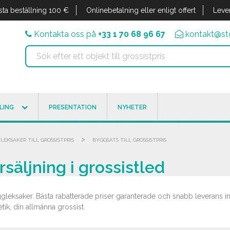
sta beställning 100 €
Onlinebetalning eller enligt offert
Leve
Kontakta oss på
+33 1 70 68 96 67
kontakt@sto
LING
PRESENTATION
NYHETER
>
LEKSAKER TILL GROSSISTPRIS
BYGGSATS TILL GROSSISTPRIS
rsäljning i grossistled
gleksaker. Bästa rabatterade priser garanterade och snabb leverans i
ik, din allmänna grossist.