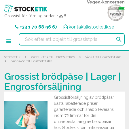
Cookie- hanteringspanel
Vegea-koncernen
Grossist för företag sedan 1998
+33 1 70 68 96 67
kontakt@stocketik.se

>
>
STOCKETIK
PRODUKTER TILL GROSSISTPRIS
VÄSKA TILL GROSSISTPRIS
>
BRÖDPÅSE TILL GROSSISTPRIS
Grossist brödpåse | Lager |
Engrosförsäljning
Grossistförsäljning av brödpåsar.
Bästa rabatterade priser
garanterade och snabb leverans
inom 72 timmar för din
onlinebeställning av brödpåsar
hos Stocketik, din miljöansvariga