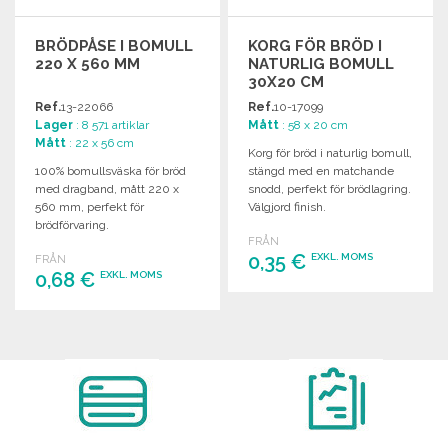
BRÖDPÅSE I BOMULL
KORG FÖR BRÖD I
220 X 560 MM
NATURLIG BOMULL
30X20 CM
Ref.
13-22066
Ref.
10-17099
Lager
: 8 571 artiklar
Mått
: 58 x 20 cm
Mått
: 22 x 56 cm
Korg för bröd i naturlig bomull,
100% bomullsväska för bröd
stängd med en matchande
med dragband, mått 220 x
snodd, perfekt för brödlagring.
560 mm, perfekt för
Välgjord finish.
brödförvaring.
FRÅN
0,35 €
EXKL. MOMS
FRÅN
0,68 €
EXKL. MOMS
BESTÄLL
BESTÄLL
Begär offert
Begär offert