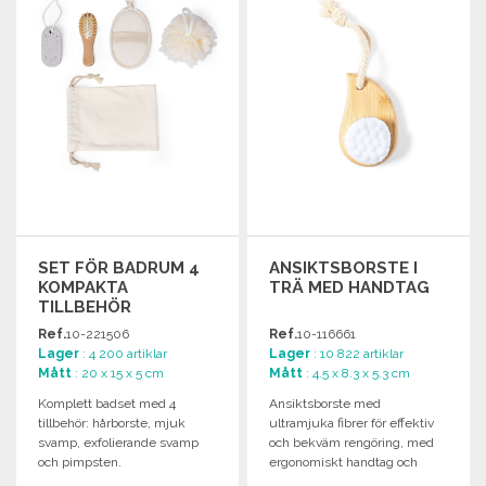
Begär offert
Begär offert
SET FÖR BADRUM 4
ANSIKTSBORSTE I
KOMPAKTA
TRÄ MED HANDTAG
TILLBEHÖR
Ref.
10-221506
Ref.
10-116661
Lager
: 4 200 artiklar
Lager
: 10 822 artiklar
Mått
: 20 x 15 x 5 cm
Mått
: 4.5 x 8.3 x 5.3 cm
Komplett badset med 4
Ansiktsborste med
tillbehör: hårborste, mjuk
ultramjuka fibrer för effektiv
svamp, exfolierande svamp
och bekväm rengöring, med
och pimpsten.
ergonomiskt handtag och
individuell förpackning.