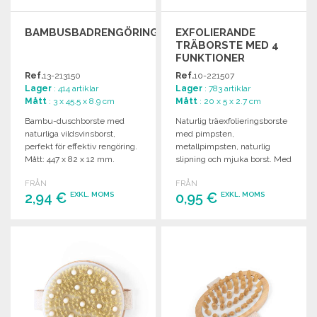
BAMBUSBADRENGÖRINGSBORSTE
EXFOLIERANDE
TRÄBORSTE MED 4
FUNKTIONER
Ref.
13-213150
Ref.
10-221507
Lager
: 414 artiklar
Lager
: 783 artiklar
Mått
: 3 x 45.5 x 8.9 cm
Mått
: 20 x 5 x 2.7 cm
Bambu-duschborste med
Naturlig träexfolieringsborste
naturliga vildsvinsborst,
med pimpsten,
perfekt för effektiv rengöring.
metallpimpsten, naturlig
Mått: 447 x 82 x 12 mm.
slipning och mjuka borst. Med
praktiskt snöre.
FRÅN
FRÅN
2,94 €
0,95 €
EXKL. MOMS
EXKL. MOMS
BESTÄLL
BESTÄLL
Begär offert
Begär offert