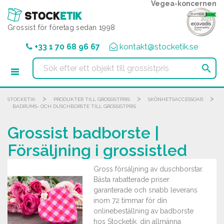
Cookie- hanteringspanel
Vegea-koncernen
Grossist för företag sedan 1998
+33 1 70 68 96 67
kontakt@stocketik.se

>
>
>
STOCKETIK
PRODUKTER TILL GROSSISTPRIS
SKÖNHETSACCESSOAR
BADRUMS- OCH DUSCHBORSTE TILL GROSSISTPRIS
Grossist badborste |
Försäljning i grossistled
Gross försäljning av duschborstar.
Bästa rabatterade priser
garanterade och snabb leverans
inom 72 timmar för din
onlinebeställning av badborste
hos Stocketik, din allmänna