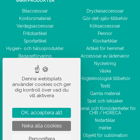
VÅRA PRODUKTER
Bilaccessoar
Dryckesaccessoar
Kontorsmaterial
Gör-det-själv-tillbehör
Vardagsaccessoar
Köksaccessoar
Fritidsartikel
Pennor
Sportartikel
Klockartiklar
Hygien- och hälsoprodukter
Artikel för hemmet
Bagageförvaring
Accessoar av lädervaror
Skönhetsaccessoar
Nyckelring
Väska
Denna webbplats
Högteknologisk tillbehör
använder cookies och ger
Textil
dig kontroll över vad du
Gamla material
vill aktivera
Spel och leksaker
Material och förnödenheter för
OK, acceptera allt
CHR / HORECA
festartiklar
Neka alla cookies
märke
Objekt för sublimation
Personifiera