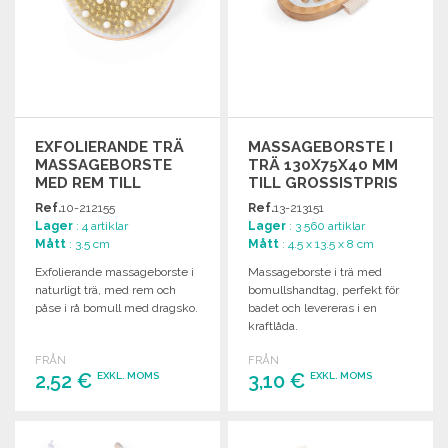
EXFOLIERANDE TRÄ
MASSAGEBORSTE I
MASSAGEBORSTE
TRÄ 130X75X40 MM
MED REM TILL
TILL GROSSISTPRIS
GROSSISTPRIS
Ref.
10-212155
Ref.
13-213151
Lager
: 4 artiklar
Lager
: 3 560 artiklar
Mått
: 3.5 cm
Mått
: 4.5 x 13.5 x 8 cm
Exfolierande massageborste i
Massageborste i trä med
naturligt trä, med rem och
bomullshandtag, perfekt för
påse i rå bomull med dragsko.
badet och levereras i en
kraftlåda.
FRÅN
FRÅN
2,52 €
3,10 €
EXKL. MOMS
EXKL. MOMS
BESTÄLL
BESTÄLL