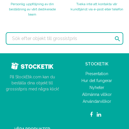
Personlig uppföljning av din
Tveka inte att kontakta vår
beställning av vårt dedikerade
kundtjänst via e-post eller telefon
team

STOCKETIK
Presentation
På StockEtik.com kan du
Hur det fungerar
beställa dina objekt till
Nyheter
grossistpris med några klick!
Allmänna villkor
Användarvillkor