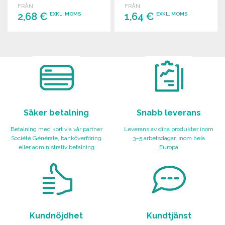
FRÅN
FRÅN
2,68 €
1,64 €
EXKL. MOMS
EXKL. MOMS
BESTÄLL
BESTÄLL
Begär offert
Begär offert
Säker betalning
Snabb leverans
Betalning med kort via vår partner
Leverans av dina produkter inom
Société Générale, banköverföring
3–5 arbetsdagar, inom hela
eller administrativ betalning
Europa
Kundnöjdhet
Kundtjänst