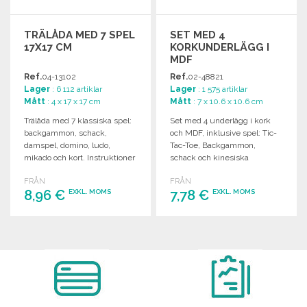
TRÄLÅDA MED 7 SPEL
SET MED 4
17X17 CM
KORKUNDERLÄGG I
MDF
Ref.
04-13102
Ref.
02-48821
Lager
: 6 112 artiklar
Lager
: 1 575 artiklar
Mått
: 4 x 17 x 17 cm
Mått
: 7 x 10.6 x 10.6 cm
Trälåda med 7 klassiska spel:
Set med 4 underlägg i kork
backgammon, schack,
och MDF, inklusive spel: Tic-
damspel, domino, ludo,
Tac-Toe, Backgammon,
mikado och kort. Instruktioner
schack och kinesiska
ingår.
damspel.
FRÅN
FRÅN
8,96 €
7,78 €
EXKL. MOMS
EXKL. MOMS
BESTÄLL
BESTÄLL
Begär offert
Begär offert