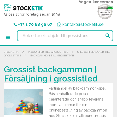
Cookie- hanteringspanel
Vegea-koncernen
Grossist för företag sedan 1998
+33 1 70 68 96 67
kontakt@stocketik.se

>
>
STOCKETIK
PRODUKTER TILL GROSSISTPRIS
SPEL OCH LEKSAKER TILL
>
GROSSISTPRIS
BACKGAMMON TILL GROSSISTPRIS
Grossist backgammon |
Försäljning i grossistled
Partihandel av backgammon-spel.
Bästa rabatterade priser
garanterade och snabb leverans
inom 72 timmar för din
onlinebeställning av backgammon
hos Stocketik, din allroundgrossist.