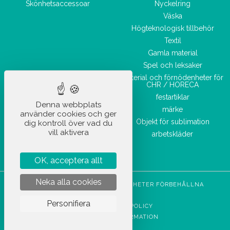
Skönhetsaccessoar
Nyckelring
Väska
Högteknologisk tillbehör
Textil
Gamla material
Spel och leksaker
Material och förnödenheter för
CHR / HORECA
festartiklar
Denna webbplats
märke
använder cookies och ger
Objekt för sublimation
dig kontroll över vad du
vill aktivera
arbetskläder
OK, acceptera allt
Neka alla cookies
STOCKETIK © 2023 - ALLA RÄTTIGHETER FÖRBEHÅLLNA
CGVU
Personifiera
INTEGRITETSPOLICY
JURIDISK INFORMATION