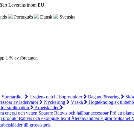
ffert
Leverans inom EU
ands
Português
Dansk
Svenska
pp 1 % av företagen
Sportartikel
Hygien- och hälsoprodukter
Bagageförvaring
Skön
essoar av lädervaror
Nyckelring
Väska
Högteknologisk tillbeh
 för sublimation
Arbetskläder
para energi och vatten
Sparare
Rättvis och hållbar accessoar
Frö att plant
gi produkt
Rättvis och ekologisk textil
Återanvändbar sugrör
Solpanel
M
arbetskläder till grossistpris