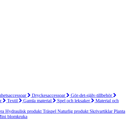
hetsaccessoar
Dryckesaccessoar
Gör-det-själv-tillbehör
ör
Textil
Gamla material
Spel och leksaker
Material och
era
Hydraulisk produkt
Träspel
Naturlig produkt
Skrivartiklar
Planta
ini blomkruka