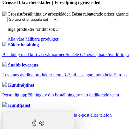
Grossist blå arbetskläder | Försäljning i grossistled
Grossistförsäljning av arbetskläder. Bästa rabatterade priser garant
Inga produkter för ditt sök :/
Alla våra hållbara produkter
Säker betalning
Betalning med kort via vår partner Société Générale, banköverföring e
Snabb leverans
Leverans av dina produkter inom 3–5 arbetsdagar, inom hela Europa
Kundnöjdhet
Personlig uppföljning av din beställning av vårt dedikerade team
Kundtjänst
Tveka inte att kontakta vår kundtjänst via e-post eller telefon