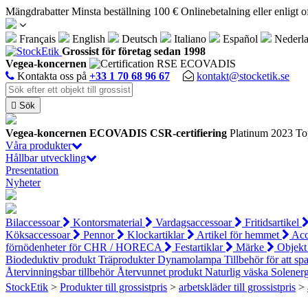
Cookie- hanteringspanel
Mängdrabatter
Minsta beställning 100 €
Onlinebetalning eller enligt o
Français
English
Deutsch
Italiano
Español
Nederl
Grossist för företag sedan 1998
Vegea-koncernen
Kontakta oss på
+33 1 70 68 96 67
kontakt@stocketik.se

Sök
Vegea-koncernen
ECOVADIS CSR-certifiering
Platinum 2023
To
Våra produkter
Hållbar utveckling
Presentation
Nyheter
Bilaccessoar
Kontorsmaterial
Vardagsaccessoar
Fritidsartikel
Köksaccessoar
Pennor
Klockartiklar
Artikel för hemmet
Acc
förnödenheter för CHR / HORECA
Festartiklar
Märke
Objekt
Biodeduktiv produkt
Träprodukter
Dynamolampa
Tillbehör för att s
Återvinningsbar tillbehör
Återvunnet produkt
Naturlig väska
Solener
StockEtik
>
Produkter till grossistpris
>
arbetskläder till grossistpris
>