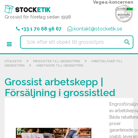
Cookie- hanteringspanel
Vegea-koncernen
Grossist för företag sedan 1998
+33 1 70 68 96 67
kontakt@stocketik.se

>
>
STOCKETIK
PRODUKTER TILL GROSSISTPRIS
ARBETSKLÄDER TILL
>
GROSSISTPRIS
ARBETSKEPS TILL GROSSISTPRIS
Grossist arbetskepp |
Försäljning i grossistled
Engrosförsäljn
av arbetskepsa
Bästa rabatter
priser
garanterade o
snabb leveran