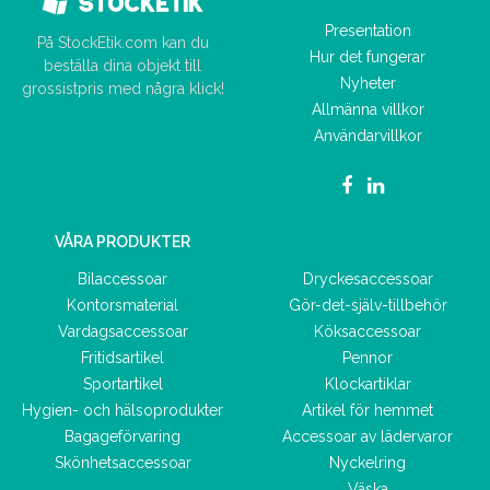
Presentation
På StockEtik.com kan du
Hur det fungerar
beställa dina objekt till
Nyheter
grossistpris med några klick!
Allmänna villkor
Användarvillkor
VÅRA PRODUKTER
Bilaccessoar
Dryckesaccessoar
Kontorsmaterial
Gör-det-själv-tillbehör
Vardagsaccessoar
Köksaccessoar
Fritidsartikel
Pennor
Sportartikel
Klockartiklar
Hygien- och hälsoprodukter
Artikel för hemmet
Bagageförvaring
Accessoar av lädervaror
Skönhetsaccessoar
Nyckelring
Väska