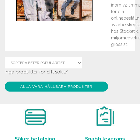
inom 72 timm
för din
onlinebeställn
av arbetskeps
hos Stocketik,
miljömedvetn
grossist.
Inga produkter för ditt sök :/
ALLA VÅRA HÅLLBARA PRODUKTER
Säker betalning
Snabb leverans